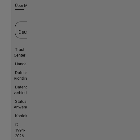
Über MathWorks
Website auswählen
Deutschland
Trust
Center
Handelsmarken
Datenschutz-
Richtlinien
Datendiebstahl
verhindern
Status von
Anwendungen
Kontakt
©
1994-
2026