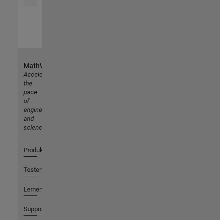
MathWorks
Accelerating
the
pace
of
engineering
and
science
Produkte
Testen oder Kaufen
Lernen
Support