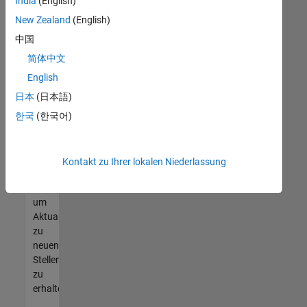
offenen
India
(English)
Stellen
New Zealand
(English)
finden
中国
können,
die
简体中文
Ihren
English
Qualifikationen
日本
(日本語)
entsprechen,
werden
한국
(한국어)
Sie
Mitglied
unseres
Kontakt zu Ihrer lokalen Niederlassung
Talent-
Netzwerks
,
um
Aktualisierungen
zu
neuen
Stellenangeboten
zu
erhalten.