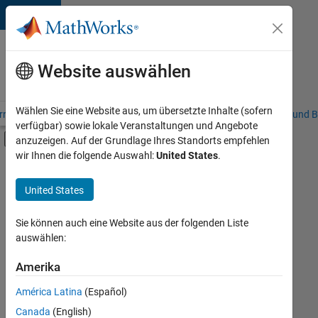
Weiter zum Inhalt
Karriere
bei
Website auswählen
MathWorks
Wählen Sie eine Website aus, um übersetzte Inhalte (sofern
riere – Übersicht
Stellensuche
Niederlassungen
Studierende und B
verfügbar) sowie lokale Veranstaltungen und Angebote
Umschaltung für Off-Canvas-Navigation
anzuzeigen. Auf der Grundlage Ihres Standorts empfehlen
Hauptinhalt
wir Ihnen die folgende Auswahl:
United States
.
FILTER:
Commercial Sales
United States
+
1
Inside Sales
Sie können auch eine Website aus der folgenden Liste
auswählen:
Amerika
Derzeit
gibt
América Latina
(Español)
es
keine
Canada
(English)