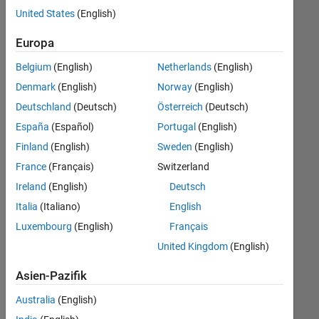
offenen
United States
(English)
Stellen,
die
Europa
Ihren
Suchkriterien
Belgium
(English)
Netherlands
(English)
entsprechen.
Denmark
(English)
Norway
(English)
Sie
Deutschland
(Deutsch)
Österreich
(Deutsch)
können
die
España
(Español)
Portugal
(English)
Suchkriterien
Finland
(English)
Sweden
(English)
weiter
France
(Français)
Switzerland
fassen
oder
Ireland
(English)
Deutsch
alle
Italia
(Italiano)
English
Stellenangebote
Luxembourg
(English)
Français
anzeigen
.
Wenn
United Kingdom
(English)
Sie
Asien-Pazifik
noch
immer
Australia
(English)
keine