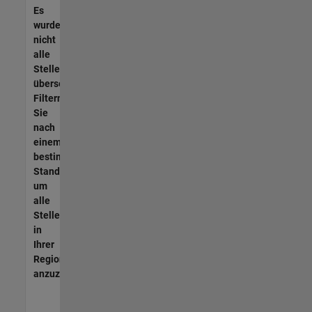
Es
wurden
nicht
alle
Stellen
übersetzt.
Filtern
Sie
nach
einem
bestimmten
Standort,
um
alle
Stellenangebote
in
Ihrer
Region
anzuzeigen.