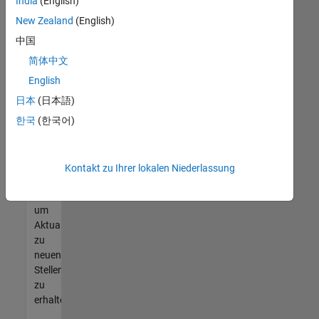
offenen
India
(English)
Stellen
New Zealand
(English)
finden
中国
können,
die
简体中文
Ihren
English
Qualifikationen
日本
(日本語)
entsprechen,
werden
한국
(한국어)
Sie
Mitglied
unseres
Kontakt zu Ihrer lokalen Niederlassung
Talent-
Netzwerks
,
um
Aktualisierungen
zu
neuen
Stellenangeboten
zu
erhalten.