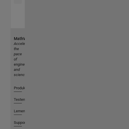
MathWorks
Accelerating
the
pace
of
engineering
and
science
Produkte
Testen oder Kaufen
Lernen
Support