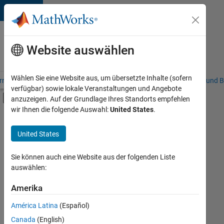
Weiter zum Inhalt
Karriere
bei
Website auswählen
MathWorks
Wählen Sie eine Website aus, um übersetzte Inhalte (sofern
riere – Übersicht
Stellensuche
Niederlassungen
Studierende und B
verfügbar) sowie lokale Veranstaltungen und Angebote
Umschaltung für Off-Canvas-Navigation
anzuzeigen. Auf der Grundlage Ihres Standorts empfehlen
Hauptinhalt
wir Ihnen die folgende Auswahl:
United States
.
FILTER:
Information Technology
United States
+
1
Legal
Sie können auch eine Website aus der folgenden Liste
auswählen:
Amerika
Derzeit
gibt
América Latina
(Español)
es
keine
Canada
(English)