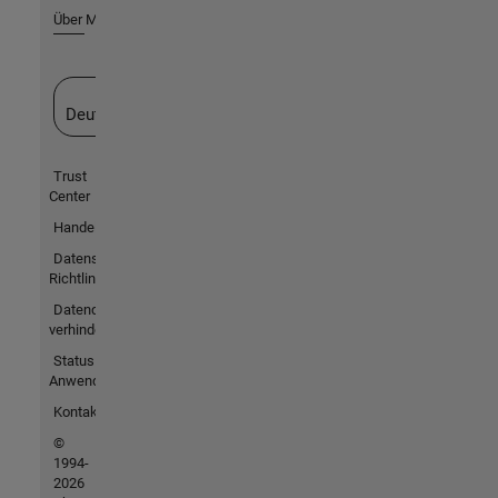
Über MathWorks
Website auswählen
Deutschland
Trust
Center
Handelsmarken
Datenschutz-
Richtlinien
Datendiebstahl
verhindern
Status von
Anwendungen
Kontakt
©
1994-
2026