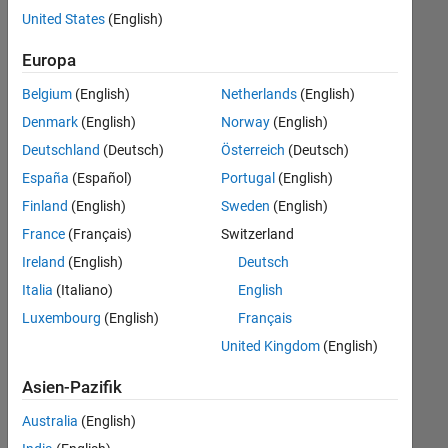
offenen
United States
(English)
Stellen,
die
Europa
Ihren
Suchkriterien
Belgium
(English)
Netherlands
(English)
entsprechen.
Denmark
(English)
Norway
(English)
Sie
Deutschland
(Deutsch)
Österreich
(Deutsch)
können
die
España
(Español)
Portugal
(English)
Suchkriterien
Finland
(English)
Sweden
(English)
weiter
France
(Français)
Switzerland
fassen
oder
Ireland
(English)
Deutsch
alle
Italia
(Italiano)
English
Stellenangebote
Luxembourg
(English)
Français
anzeigen
.
Wenn
United Kingdom
(English)
Sie
Asien-Pazifik
noch
immer
Australia
(English)
keine