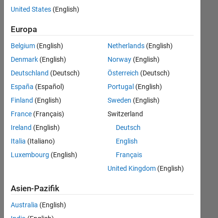
offenen
United States
(English)
Stellen,
die
Europa
Ihren
Suchkriterien
Belgium
(English)
Netherlands
(English)
entsprechen.
Denmark
(English)
Norway
(English)
Sie
Deutschland
(Deutsch)
Österreich
(Deutsch)
können
die
España
(Español)
Portugal
(English)
Suchkriterien
Finland
(English)
Sweden
(English)
weiter
France
(Français)
Switzerland
fassen
oder
Ireland
(English)
Deutsch
alle
Italia
(Italiano)
English
Stellenangebote
Luxembourg
(English)
Français
anzeigen
.
Wenn
United Kingdom
(English)
Sie
Asien-Pazifik
noch
immer
Australia
(English)
keine