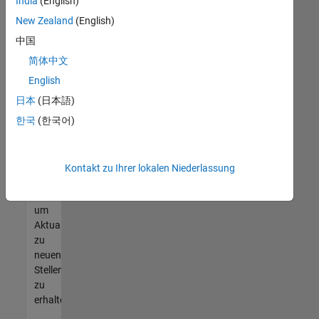
offenen
India
(English)
Stellen
New Zealand
(English)
finden
中国
können,
die
简体中文
Ihren
English
Qualifikationen
日本
(日本語)
entsprechen,
werden
한국
(한국어)
Sie
Mitglied
unseres
Kontakt zu Ihrer lokalen Niederlassung
Talent-
Netzwerks
,
um
Aktualisierungen
zu
neuen
Stellenangeboten
zu
erhalten.