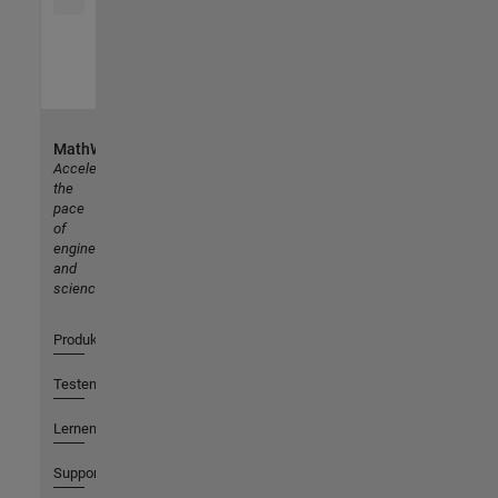
MathWorks
Accelerating
the
pace
of
engineering
and
science
Produkte
Testen oder Kaufen
Lernen
Support