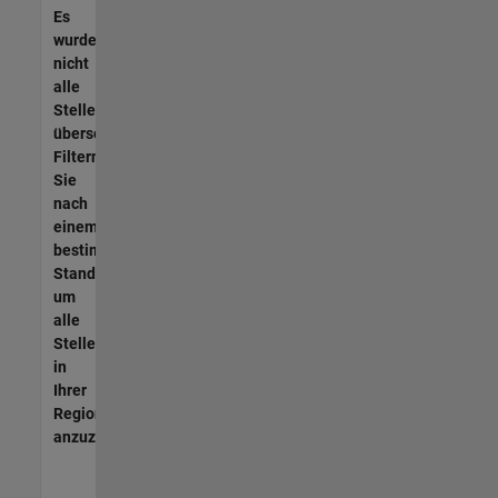
Es
wurden
nicht
alle
Stellen
übersetzt.
Filtern
Sie
nach
einem
bestimmten
Standort,
um
alle
Stellenangebote
in
Ihrer
Region
anzuzeigen.