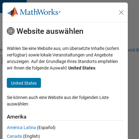
Weiter zum Inhalt
Karriere
bei
Website auswählen
MathWorks
Wählen Sie eine Website aus, um übersetzte Inhalte (sofern
riere – Übersicht
Stellensuche
Niederlassungen
Studierende und B
verfügbar) sowie lokale Veranstaltungen und Angebote
Umschaltung für Off-Canvas-Navigation
anzuzeigen. Auf der Grundlage Ihres Standorts empfehlen
Hauptinhalt
wir Ihnen die folgende Auswahl:
United States
.
FILTER:
Commercial Sales
United States
+
2
Marketing Services
Finance and Operations
Sie können auch eine Website aus der folgenden Liste
auswählen:
Amerika
Derzeit
gibt
América Latina
(Español)
es
keine
Canada
(English)