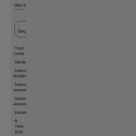
Über MathWorks
Website auswählen
Deutschland
Trust
Center
Handelsmarken
Datenschutz-
Richtlinien
Datendiebstahl
verhindern
Status von
Anwendungen
Kontakt
©
1994-
2026