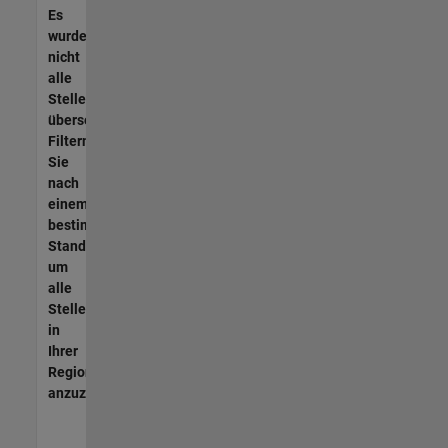
Es
wurden
nicht
alle
Stellen
übersetzt.
Filtern
Sie
nach
einem
bestimmten
Standort,
um
alle
Stellenangebote
in
Ihrer
Region
anzuzeigen.