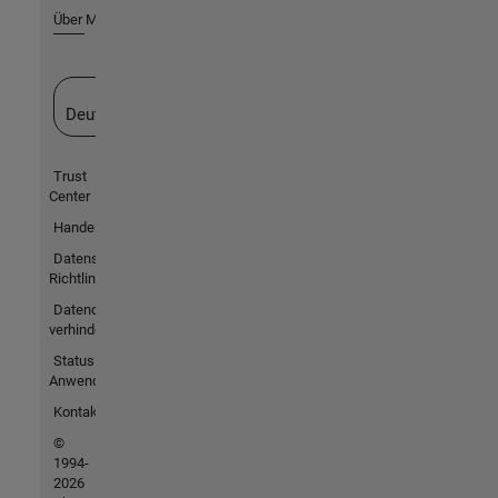
Über MathWorks
Website auswählen
Deutschland
Trust
Center
Handelsmarken
Datenschutz-
Richtlinien
Datendiebstahl
verhindern
Status von
Anwendungen
Kontakt
©
1994-
2026