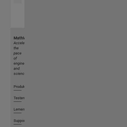
MathWorks
Accelerating
the
pace
of
engineering
and
science
Produkte
Testen oder Kaufen
Lernen
Support