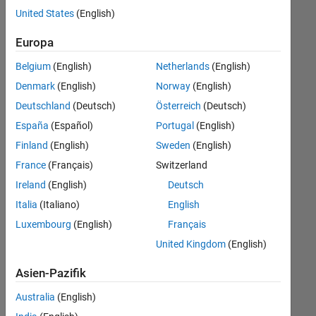
offenen
United States
(English)
Stellen,
die
Europa
Ihren
Suchkriterien
Belgium
(English)
Netherlands
(English)
entsprechen.
Denmark
(English)
Norway
(English)
Sie
Deutschland
(Deutsch)
Österreich
(Deutsch)
können
die
España
(Español)
Portugal
(English)
Suchkriterien
Finland
(English)
Sweden
(English)
weiter
France
(Français)
Switzerland
fassen
oder
Ireland
(English)
Deutsch
alle
Italia
(Italiano)
English
Stellenangebote
Luxembourg
(English)
Français
anzeigen
.
Wenn
United Kingdom
(English)
Sie
Asien-Pazifik
noch
immer
Australia
(English)
keine