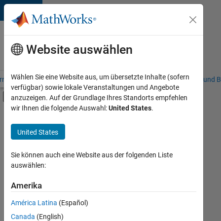
Weiter zum Inhalt
Karriere
bei
Website auswählen
MathWorks
Wählen Sie eine Website aus, um übersetzte Inhalte (sofern
riere – Übersicht
Stellensuche
Niederlassungen
Studierende und B
verfügbar) sowie lokale Veranstaltungen und Angebote
Umschaltung für Off-Canvas-Navigation
anzuzeigen. Auf der Grundlage Ihres Standorts empfehlen
Hauptinhalt
wir Ihnen die folgende Auswahl:
United States
.
FILTER:
Advanced Support
United States
+
2
Product Development
Release Engineering
Sie können auch eine Website aus der folgenden Liste
auswählen:
Amerika
Derzeit
gibt
América Latina
(Español)
es
keine
Canada
(English)