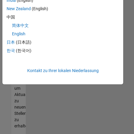
offenen
India
(English)
Stellen
New Zealand
(English)
finden
中国
können,
die
简体中文
Ihren
English
Qualifikationen
日本
(日本語)
entsprechen,
werden
한국
(한국어)
Sie
Mitglied
unseres
Kontakt zu Ihrer lokalen Niederlassung
Talent-
Netzwerks
,
um
Aktualisierungen
zu
neuen
Stellenangeboten
zu
erhalten.