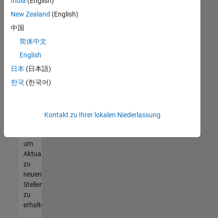
offenen
India
(English)
Stellen
New Zealand
(English)
finden
中国
können,
die
简体中文
Ihren
English
Qualifikationen
日本
(日本語)
entsprechen,
werden
한국
(한국어)
Sie
Mitglied
unseres
Kontakt zu Ihrer lokalen Niederlassung
Talent-
Netzwerks
,
um
Aktualisierungen
zu
neuen
Stellenangeboten
zu
erhalten.