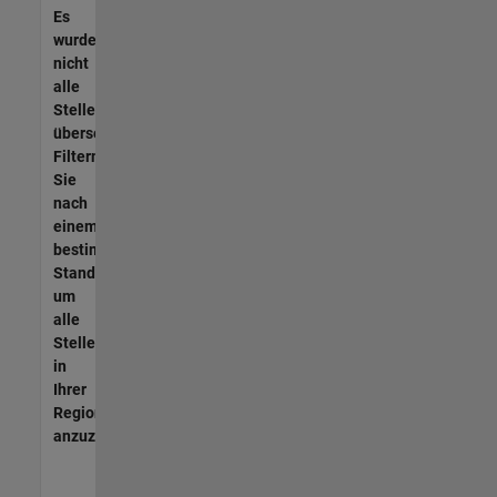
Es
wurden
nicht
alle
Stellen
übersetzt.
Filtern
Sie
nach
einem
bestimmten
Standort,
um
alle
Stellenangebote
in
Ihrer
Region
anzuzeigen.