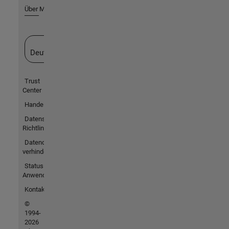
Über MathWorks
Website auswählen
Deutschland
Trust
Center
Handelsmarken
Datenschutz-
Richtlinien
Datendiebstahl
verhindern
Status von
Anwendungen
Kontakt
©
1994-
2026