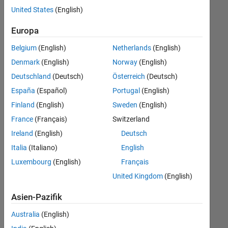
offenen
United States
(English)
Stellen,
die
Europa
Ihren
Suchkriterien
Belgium
(English)
Netherlands
(English)
entsprechen.
Denmark
(English)
Norway
(English)
Sie
Deutschland
(Deutsch)
Österreich
(Deutsch)
können
die
España
(Español)
Portugal
(English)
Suchkriterien
Finland
(English)
Sweden
(English)
weiter
France
(Français)
Switzerland
fassen
oder
Ireland
(English)
Deutsch
alle
Italia
(Italiano)
English
Stellenangebote
Luxembourg
(English)
Français
anzeigen
.
Wenn
United Kingdom
(English)
Sie
Asien-Pazifik
noch
immer
Australia
(English)
keine