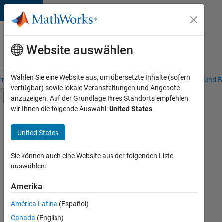
Weiter zum Inhalt
Karriere
bei
Website auswählen
MathWorks
Wählen Sie eine Website aus, um übersetzte Inhalte (sofern
riere – Übersicht
Stellensuche
Niederlassungen
Studierende und B
verfügbar) sowie lokale Veranstaltungen und Angebote
Umschaltung für Off-Canvas-Navigation
anzuzeigen. Auf der Grundlage Ihres Standorts empfehlen
Hauptinhalt
wir Ihnen die folgende Auswahl:
United States
.
FILTER:
Business Applications and Tools
United States
+
1
Release Engineering
Sie können auch eine Website aus der folgenden Liste
auswählen:
Amerika
Derzeit
gibt
América Latina
(Español)
es
keine
Canada
(English)