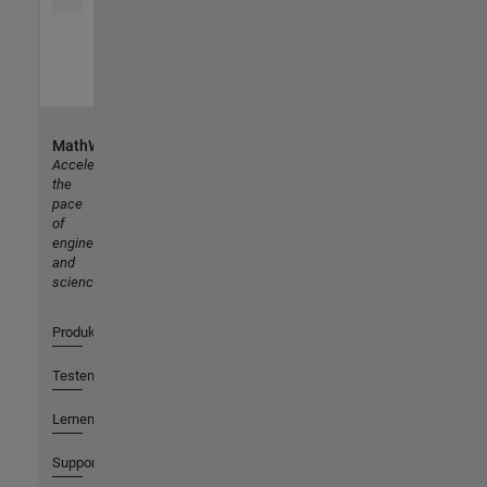
MathWorks
Accelerating
the
pace
of
engineering
and
science
Produkte
Testen oder Kaufen
Lernen
Support