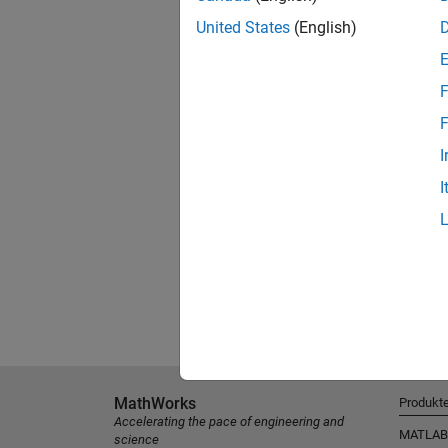
United States
(English)
F
F
I
I
MathWorks
Produkt
Accelerating the pace of engineering and
MATLAB
science