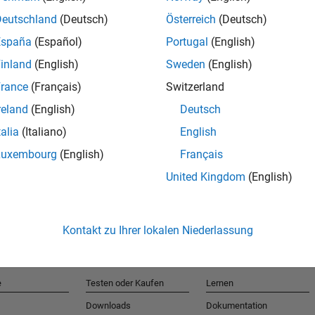
Deutschland
(Deutsch)
Österreich
(Deutsch)
España
(Español)
Portugal
(English)
T
inland
(English)
Sweden
(English)
rance
(Français)
Switzerland
Erhalten 
reland
(English)
Deutsch
talia
(Italiano)
English
Luxembourg
(English)
Français
United Kingdom
(English)
Kontakt zu Ihrer lokalen Niederlassung
e
Testen oder Kaufen
Lernen
Downloads
Dokumentation