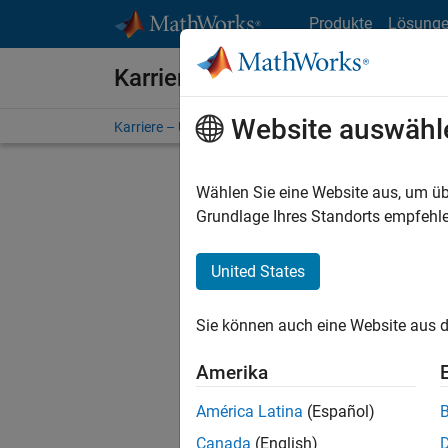
Weiter zum Inhalt
Produkte
Lösung
Karriere bei MathWorks
Website auswähl
Karriere – Übersicht
Stellensuche
Niederlassunge
Wählen Sie eine Website aus, um üb
Grundlage Ihres Standorts empfehle
United States
Derzeit
Sie könn
Sie können auch eine Website aus d
Stellen f
Aktualis
Amerika
Es wurde
América Latina
(Español)
Region a
Canada
(English)