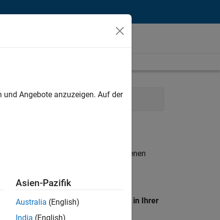
unt
en und Angebote anzuzeigen. Auf der
e Engineering
n entsprechen.
eigen
. Wenn Sie noch immer keine offenen
 Mitglied unseres
Talent-Netzwerks
, um
Asien-Pazifik
en Standort, um alle Stellenangebote in Ihrer
Australia
(English)
India
(English)