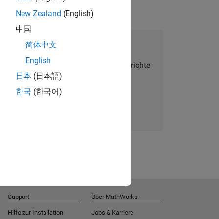
New Zealand
(English)
中国
alent Network beitreten
简体中文
English
Sie personalisierte Stellenangebote, Berichte
日本
(日本語)
und Unternehmensneuigkeiten.
한국
(한국어)
Melden Sie sich noch heute an
Support
Über MathWorks
Hilfe zur Installation
Jobs & Karriere