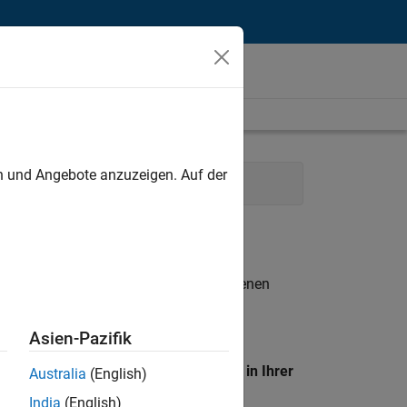
unt
en und Angebote anzuzeigen. Auf der
ical Writing
n entsprechen.
eigen
. Wenn Sie noch immer keine offenen
 Mitglied unseres
Talent-Netzwerks
, um
Asien-Pazifik
en Standort, um alle Stellenangebote in Ihrer
Australia
(English)
India
(English)