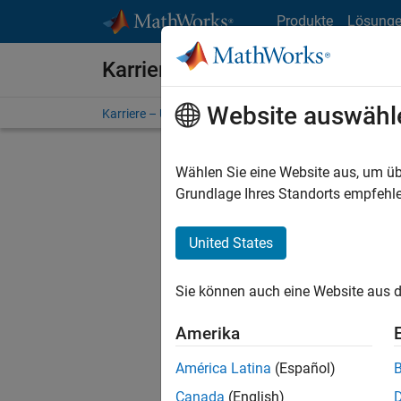
Weiter zum Inhalt
Produkte
Lösung
Karriere bei MathWorks
Website auswähl
Karriere – Übersicht
Stellensuche
Niederlassunge
Wählen Sie eine Website aus, um üb
Grundlage Ihres Standorts empfehle
United States
Derzeit
Sie könn
Sie können auch eine Website aus d
Stellen f
Aktualis
Amerika
Es wurde
América Latina
(Español)
Region a
Canada
(English)