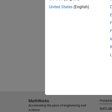
United States
(English)
F
F
I
I
MathWorks
Produkt
Accelerating the pace of engineering and
MATLAB
science