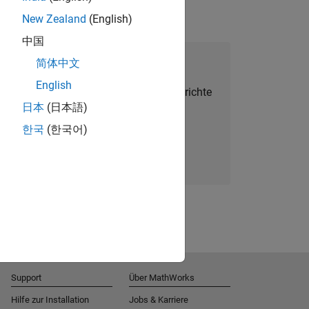
New Zealand
(English)
中国
alent Network beitreten
简体中文
English
Sie personalisierte Stellenangebote, Berichte
日本
(日本語)
und Unternehmensneuigkeiten.
한국
(한국어)
Melden Sie sich noch heute an
Support
Über MathWorks
Hilfe zur Installation
Jobs & Karriere