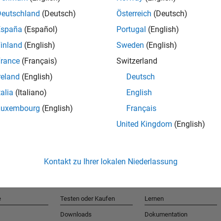
Deutschland
(Deutsch)
Österreich
(Deutsch)
España
(Español)
Portugal
(English)
T
inland
(English)
Sweden
(English)
rance
(Français)
Switzerland
Erhalten 
reland
(English)
Deutsch
talia
(Italiano)
English
Luxembourg
(English)
Français
United Kingdom
(English)
Kontakt zu Ihrer lokalen Niederlassung
e
Testen oder Kaufen
Lernen
Downloads
Dokumentation