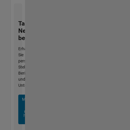
Talent
Network
beitreten
Erhalten
Sie
personalisierte
Stellenangebote,
Berichte
und
Unternehmensneuigkeiten.
Melden
Sie
sich
noch
heute
an