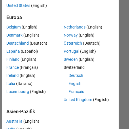
offenen
United States
(English)
Stellen,
die
Europa
Ihren
Suchkriterien
Belgium
(English)
Netherlands
(English)
entsprechen.
Denmark
(English)
Norway
(English)
Sie
Deutschland
(Deutsch)
Österreich
(Deutsch)
können
die
España
(Español)
Portugal
(English)
Suchkriterien
Finland
(English)
Sweden
(English)
weiter
France
(Français)
Switzerland
fassen
oder
Ireland
(English)
Deutsch
alle
Italia
(Italiano)
English
Stellenangebote
Luxembourg
(English)
Français
anzeigen
.
Wenn
United Kingdom
(English)
Sie
Asien-Pazifik
noch
immer
Australia
(English)
keine