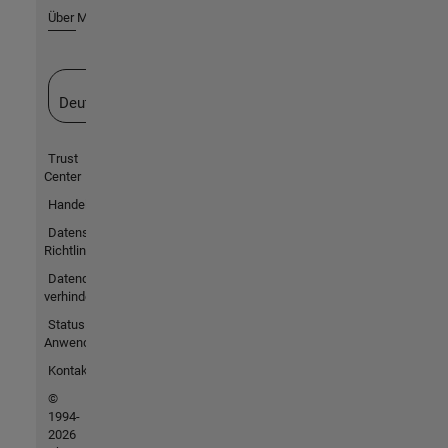
Über MathWorks
Website auswählen
Deutschland
Trust
Center
Handelsmarken
Datenschutz-
Richtlinien
Datendiebstahl
verhindern
Status von
Anwendungen
Kontakt
©
1994-
2026