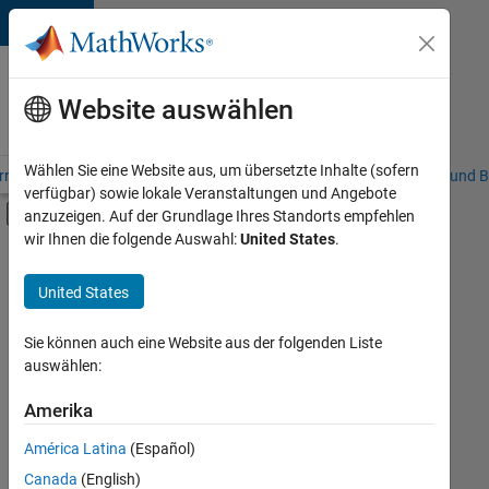
Weiter zum Inhalt
Karriere
bei
Website auswählen
MathWorks
Wählen Sie eine Website aus, um übersetzte Inhalte (sofern
riere – Übersicht
Stellensuche
Niederlassungen
Studierende und B
verfügbar) sowie lokale Veranstaltungen und Angebote
Umschaltung für Off-Canvas-Navigation
anzuzeigen. Auf der Grundlage Ihres Standorts empfehlen
Hauptinhalt
wir Ihnen die folgende Auswahl:
United States
.
FILTER:
Information Technology
United States
+
2
Release Engineering
Software Process Engineering
Sie können auch eine Website aus der folgenden Liste
auswählen:
Amerika
Derzeit
gibt
América Latina
(Español)
es
keine
Canada
(English)