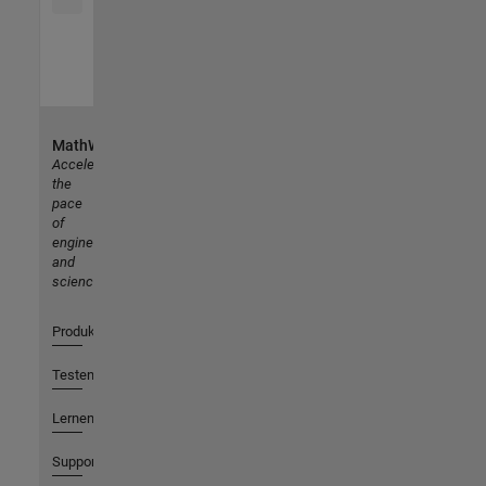
MathWorks
Accelerating
the
pace
of
engineering
and
science
Produkte
Testen oder Kaufen
Lernen
Support