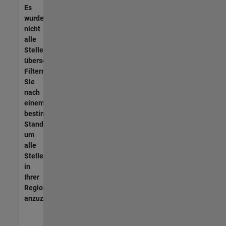
Es
wurden
nicht
alle
Stellen
übersetzt.
Filtern
Sie
nach
einem
bestimmten
Standort,
um
alle
Stellenangebote
in
Ihrer
Region
anzuzeigen.