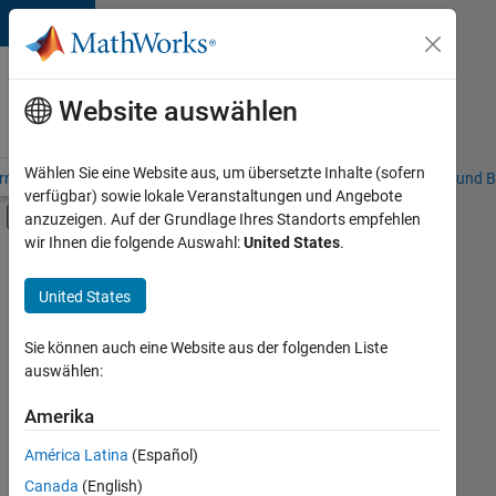
Weiter zum Inhalt
Karriere
bei
Website auswählen
MathWorks
Wählen Sie eine Website aus, um übersetzte Inhalte (sofern
riere – Übersicht
Stellensuche
Niederlassungen
Studierende und B
verfügbar) sowie lokale Veranstaltungen und Angebote
Umschaltung für Off-Canvas-Navigation
anzuzeigen. Auf der Grundlage Ihres Standorts empfehlen
Hauptinhalt
wir Ihnen die folgende Auswahl:
United States
.
FILTER:
Information Technology
United States
+
2
Infrastructure and Architecture
Software Process Engineering
Sie können auch eine Website aus der folgenden Liste
auswählen:
Amerika
Derzeit
gibt
América Latina
(Español)
es
keine
Canada
(English)