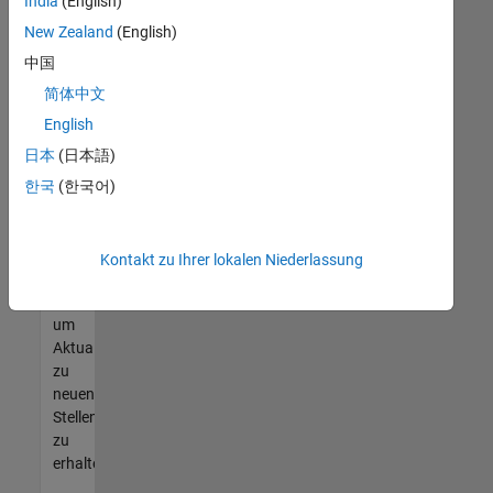
offenen
India
(English)
Stellen
New Zealand
(English)
finden
中国
können,
die
简体中文
Ihren
English
Qualifikationen
日本
(日本語)
entsprechen,
werden
한국
(한국어)
Sie
Mitglied
unseres
Kontakt zu Ihrer lokalen Niederlassung
Talent-
Netzwerks
,
um
Aktualisierungen
zu
neuen
Stellenangeboten
zu
erhalten.