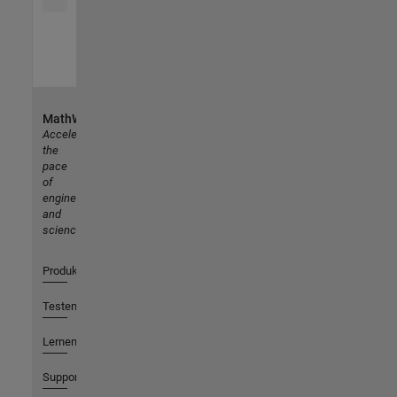
MathWorks
Accelerating
the
pace
of
engineering
and
science
Produkte
Testen oder Kaufen
Lernen
Support