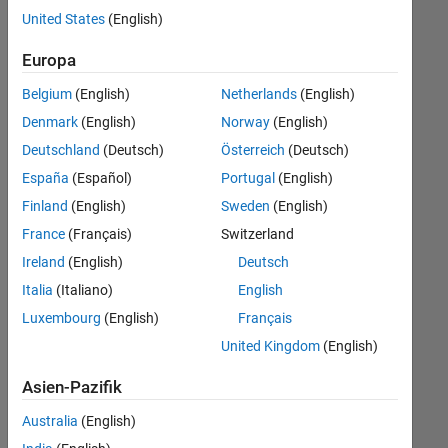
offenen
United States
(English)
Stellen,
die
Europa
Ihren
Suchkriterien
Belgium
(English)
Netherlands
(English)
entsprechen.
Denmark
(English)
Norway
(English)
Sie
Deutschland
(Deutsch)
Österreich
(Deutsch)
können
die
España
(Español)
Portugal
(English)
Suchkriterien
Finland
(English)
Sweden
(English)
weiter
France
(Français)
Switzerland
fassen
oder
Ireland
(English)
Deutsch
alle
Italia
(Italiano)
English
Stellenangebote
Luxembourg
(English)
Français
anzeigen
.
Wenn
United Kingdom
(English)
Sie
Asien-Pazifik
noch
immer
Australia
(English)
keine