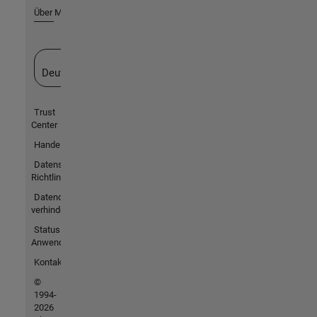
Über MathWorks
Website auswählen
Deutschland
Trust
Center
Handelsmarken
Datenschutz-
Richtlinien
Datendiebstahl
verhindern
Status von
Anwendungen
Kontakt
©
1994-
2026