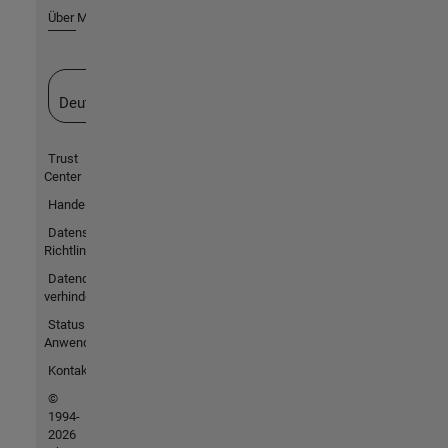
Über MathWorks
Website auswählen
Deutschland
Trust
Center
Handelsmarken
Datenschutz-
Richtlinien
Datendiebstahl
verhindern
Status von
Anwendungen
Kontakt
©
1994-
2026