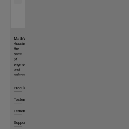
MathWorks
Accelerating
the
pace
of
engineering
and
science
Produkte
Testen oder Kaufen
Lernen
Support