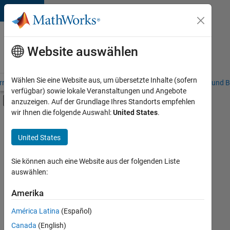
Weiter zum Inhalt
Karriere
bei
Website auswählen
MathWorks
Wählen Sie eine Website aus, um übersetzte Inhalte (sofern
riere – Übersicht
Stellensuche
Niederlassungen
Studierende und B
verfügbar) sowie lokale Veranstaltungen und Angebote
Umschaltung für Off-Canvas-Navigation
anzuzeigen. Auf der Grundlage Ihres Standorts empfehlen
Hauptinhalt
wir Ihnen die folgende Auswahl:
United States
.
FILTER:
Program Management
United States
+
1
Quality Engineering
Sie können auch eine Website aus der folgenden Liste
auswählen:
Amerika
Derzeit
gibt
América Latina
(Español)
es
keine
Canada
(English)