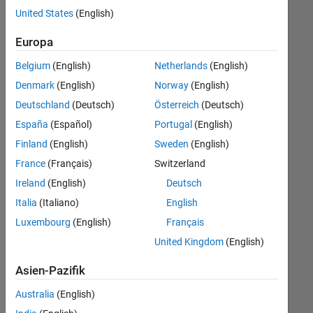
offenen
United States
(English)
Stellen,
die
Europa
Ihren
Suchkriterien
Belgium
(English)
Netherlands
(English)
entsprechen.
Denmark
(English)
Norway
(English)
Sie
Deutschland
(Deutsch)
Österreich
(Deutsch)
können
die
España
(Español)
Portugal
(English)
Suchkriterien
Finland
(English)
Sweden
(English)
weiter
France
(Français)
Switzerland
fassen
oder
Ireland
(English)
Deutsch
alle
Italia
(Italiano)
English
Stellenangebote
Luxembourg
(English)
Français
anzeigen
.
Wenn
United Kingdom
(English)
Sie
Asien-Pazifik
noch
immer
Australia
(English)
keine