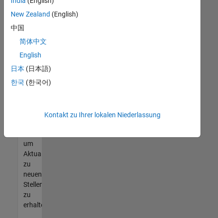
offenen
India
(English)
Stellen
New Zealand
(English)
finden
中国
können,
die
简体中文
Ihren
English
Qualifikationen
日本
(日本語)
entsprechen,
werden
한국
(한국어)
Sie
Mitglied
unseres
Kontakt zu Ihrer lokalen Niederlassung
Talent-
Netzwerks
,
um
Aktualisierungen
zu
neuen
Stellenangeboten
zu
erhalten.