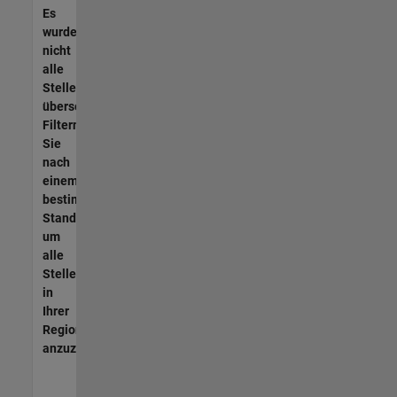
Es
wurden
nicht
alle
Stellen
übersetzt.
Filtern
Sie
nach
einem
bestimmten
Standort,
um
alle
Stellenangebote
in
Ihrer
Region
anzuzeigen.