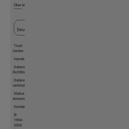
Über MathWorks
Website auswählen
Deutschland
Trust
Center
Handelsmarken
Datenschutz-
Richtlinien
Datendiebstahl
verhindern
Status von
Anwendungen
Kontakt
©
1994-
2026