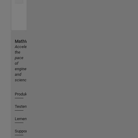
MathWorks
Accelerating
the
pace
of
engineering
and
science
Produkte
Testen oder Kaufen
Lernen
Support