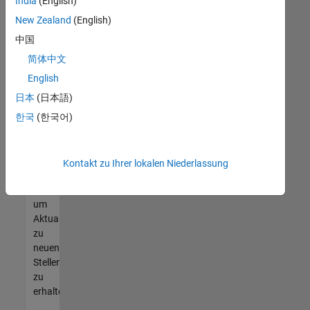
offenen
India
(English)
Stellen
New Zealand
(English)
finden
中国
können,
die
简体中文
Ihren
English
Qualifikationen
日本
(日本語)
entsprechen,
werden
한국
(한국어)
Sie
Mitglied
unseres
Kontakt zu Ihrer lokalen Niederlassung
Talent-
Netzwerks
,
um
Aktualisierungen
zu
neuen
Stellenangeboten
zu
erhalten.