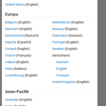
offenen
United States
(English)
Stellen,
die
Europa
Ihren
Suchkriterien
Belgium
(English)
Netherlands
(English)
entsprechen.
Denmark
(English)
Norway
(English)
Sie
Deutschland
(Deutsch)
Österreich
(Deutsch)
können
die
España
(Español)
Portugal
(English)
Suchkriterien
Finland
(English)
Sweden
(English)
weiter
France
(Français)
Switzerland
fassen
oder
Ireland
(English)
Deutsch
alle
Italia
(Italiano)
English
Stellenangebote
Luxembourg
(English)
Français
anzeigen
.
Wenn
United Kingdom
(English)
Sie
Asien-Pazifik
noch
immer
Australia
(English)
keine