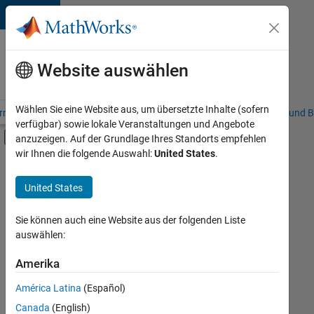
Weiter zum Inhalt
Karriere
bei
Website auswählen
MathWorks
Wählen Sie eine Website aus, um übersetzte Inhalte (sofern
riere – Übersicht
Stellensuche
Niederlassungen
Studierende und B
verfügbar) sowie lokale Veranstaltungen und Angebote
Umschaltung für Off-Canvas-Navigation
anzuzeigen. Auf der Grundlage Ihres Standorts empfehlen
Hauptinhalt
wir Ihnen die folgende Auswahl:
United States
.
FILTER:
Program Management
United States
+
2
Software Process Engineering
Web Applications and Services
Sie können auch eine Website aus der folgenden Liste
auswählen:
Amerika
Derzeit
gibt
América Latina
(Español)
es
keine
Canada
(English)