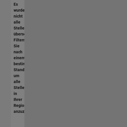
Es
wurden
nicht
alle
Stellen
übersetzt.
Filtern
Sie
nach
einem
bestimmten
Standort,
um
alle
Stellenangebote
in
Ihrer
Region
anzuzeigen.