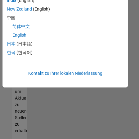
offenen
India
(English)
Stellen
New Zealand
(English)
finden
中国
können,
die
简体中文
Ihren
English
Qualifikationen
日本
(日本語)
entsprechen,
werden
한국
(한국어)
Sie
Mitglied
unseres
Kontakt zu Ihrer lokalen Niederlassung
Talent-
Netzwerks
,
um
Aktualisierungen
zu
neuen
Stellenangeboten
zu
erhalten.