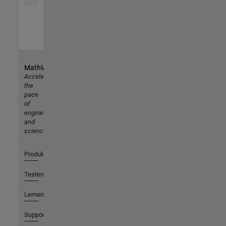
MathWorks
Accelerating
the
pace
of
engineering
and
science
Produkte
Testen oder Kaufen
Lernen
Support