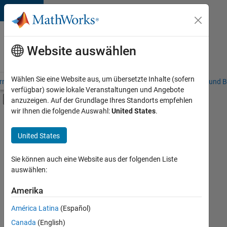
Weiter zum Inhalt
Karriere
bei
Website auswählen
MathWorks
Wählen Sie eine Website aus, um übersetzte Inhalte (sofern
riere – Übersicht
Stellensuche
Niederlassungen
Studierende und B
verfügbar) sowie lokale Veranstaltungen und Angebote
Umschaltung für Off-Canvas-Navigation
anzuzeigen. Auf der Grundlage Ihres Standorts empfehlen
Hauptinhalt
wir Ihnen die folgende Auswahl:
United States
.
FILTER:
Program Management
United States
+
2
Release Engineering
Web Applications and Services
Sie können auch eine Website aus der folgenden Liste
auswählen:
Amerika
Derzeit
gibt
América Latina
(Español)
es
keine
Canada
(English)