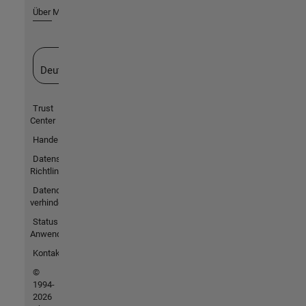
Über MathWorks
Website auswählen
Deutschland
Trust
Center
Handelsmarken
Datenschutz-
Richtlinien
Datendiebstahl
verhindern
Status von
Anwendungen
Kontakt
©
1994-
2026