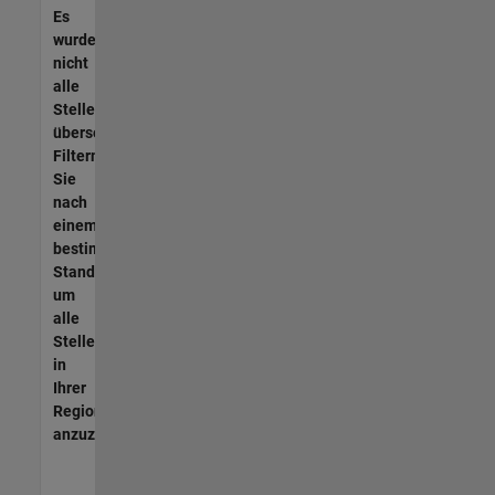
Es
wurden
nicht
alle
Stellen
übersetzt.
Filtern
Sie
nach
einem
bestimmten
Standort,
um
alle
Stellenangebote
in
Ihrer
Region
anzuzeigen.