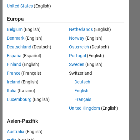
offenen
United States
(English)
Stellen,
die
Europa
Ihren
Suchkriterien
Belgium
(English)
Netherlands
(English)
entsprechen.
Denmark
(English)
Norway
(English)
Sie
Deutschland
(Deutsch)
Österreich
(Deutsch)
können
die
España
(Español)
Portugal
(English)
Suchkriterien
Finland
(English)
Sweden
(English)
weiter
France
(Français)
Switzerland
fassen
oder
Ireland
(English)
Deutsch
alle
Italia
(Italiano)
English
Stellenangebote
Luxembourg
(English)
Français
anzeigen
.
Wenn
United Kingdom
(English)
Sie
Asien-Pazifik
noch
immer
Australia
(English)
keine