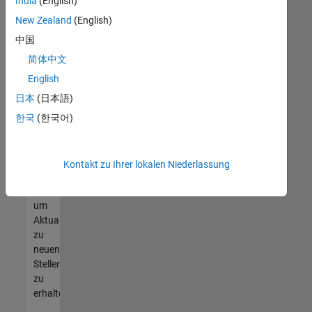
offenen
India
(English)
Stellen
New Zealand
(English)
finden
中国
können,
die
简体中文
Ihren
English
Qualifikationen
日本
(日本語)
entsprechen,
werden
한국
(한국어)
Sie
Mitglied
unseres
Kontakt zu Ihrer lokalen Niederlassung
Talent-
Netzwerks
,
um
Aktualisierungen
zu
neuen
Stellenangeboten
zu
erhalten.