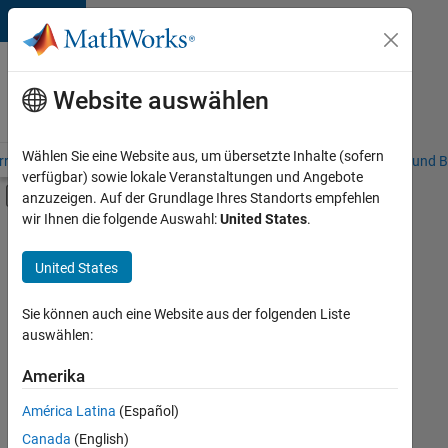
Weiter zum Inhalt
Karriere
bei
Website auswählen
MathWorks
Wählen Sie eine Website aus, um übersetzte Inhalte (sofern
riere – Übersicht
Stellensuche
Niederlassungen
Studierende und B
verfügbar) sowie lokale Veranstaltungen und Angebote
Umschaltung für Off-Canvas-Navigation
anzuzeigen. Auf der Grundlage Ihres Standorts empfehlen
Hauptinhalt
wir Ihnen die folgende Auswahl:
United States
.
FILTER:
Product Development
United States
+
3
Quality Engineering
Software Process Engineering
Sie können auch eine Website aus der folgenden Liste
auswählen:
Technical Writing
Amerika
Derzeit
gibt
América Latina
(Español)
es
keine
Canada
(English)