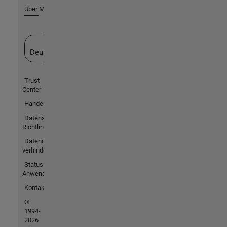
Über MathWorks
Website auswählen
Deutschland
Trust
Center
Handelsmarken
Datenschutz-
Richtlinien
Datendiebstahl
verhindern
Status von
Anwendungen
Kontakt
©
1994-
2026