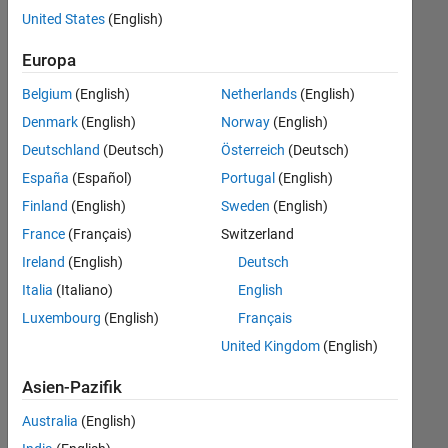
offenen
United States
(English)
Stellen,
die
Europa
Ihren
Suchkriterien
Belgium
(English)
Netherlands
(English)
entsprechen.
Denmark
(English)
Norway
(English)
Sie
Deutschland
(Deutsch)
Österreich
(Deutsch)
können
die
España
(Español)
Portugal
(English)
Suchkriterien
Finland
(English)
Sweden
(English)
weiter
France
(Français)
Switzerland
fassen
oder
Ireland
(English)
Deutsch
alle
Italia
(Italiano)
English
Stellenangebote
Luxembourg
(English)
Français
anzeigen
.
Wenn
United Kingdom
(English)
Sie
Asien-Pazifik
noch
immer
Australia
(English)
keine