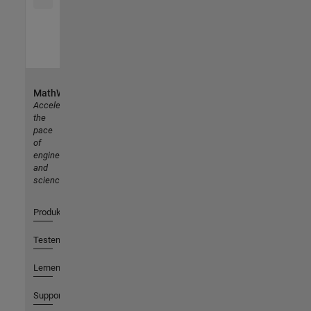
MathWorks
Accelerating
the
pace
of
engineering
and
science
Produkte
Testen oder Kaufen
Lernen
Support