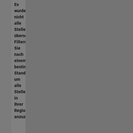
Es
wurden
nicht
alle
Stellen
übersetzt.
Filtern
Sie
nach
einem
bestimmten
Standort,
um
alle
Stellenangebote
in
Ihrer
Region
anzuzeigen.