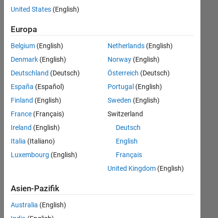
offenen
United States
(English)
Stellen,
die
Europa
Ihren
Suchkriterien
Belgium
(English)
Netherlands
(English)
entsprechen.
Denmark
(English)
Norway
(English)
Sie
Deutschland
(Deutsch)
Österreich
(Deutsch)
können
die
España
(Español)
Portugal
(English)
Suchkriterien
Finland
(English)
Sweden
(English)
weiter
France
(Français)
Switzerland
fassen
oder
Ireland
(English)
Deutsch
alle
Italia
(Italiano)
English
Stellenangebote
Luxembourg
(English)
Français
anzeigen
.
Wenn
United Kingdom
(English)
Sie
Asien-Pazifik
noch
immer
Australia
(English)
keine