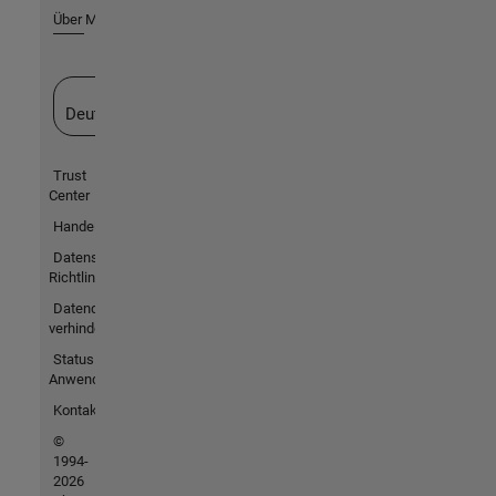
Über MathWorks
Website auswählen
Deutschland
Trust
Center
Handelsmarken
Datenschutz-
Richtlinien
Datendiebstahl
verhindern
Status von
Anwendungen
Kontakt
©
1994-
2026