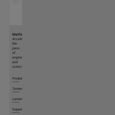
MathWorks
Accelerating
the
pace
of
engineering
and
science
Produkte
Testen oder Kaufen
Lernen
Support