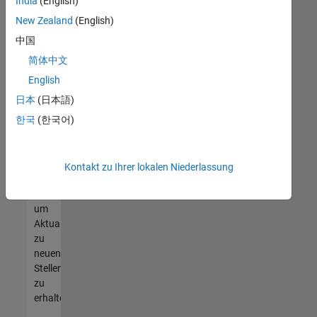
offenen
India
(English)
Stellen
New Zealand
(English)
finden
中国
können,
die
简体中文
Ihren
English
Qualifikationen
日本
(日本語)
entsprechen,
werden
한국
(한국어)
Sie
Mitglied
unseres
Kontakt zu Ihrer lokalen Niederlassung
Talent-
Netzwerks
,
um
Aktualisierungen
zu
neuen
Stellenangeboten
zu
erhalten.