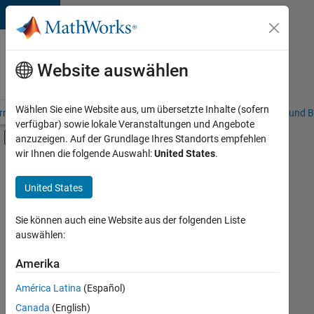
Weiter zum Inhalt
Karriere
bei
Website auswählen
MathWorks
Wählen Sie eine Website aus, um übersetzte Inhalte (sofern
riere – Übersicht
Stellensuche
Niederlassungen
Studierende und B
verfügbar) sowie lokale Veranstaltungen und Angebote
Umschaltung für Off-Canvas-Navigation
anzuzeigen. Auf der Grundlage Ihres Standorts empfehlen
Hauptinhalt
wir Ihnen die folgende Auswahl:
United States
.
FILTER:
Customer Support
United States
+
1
Human Resources
Sie können auch eine Website aus der folgenden Liste
auswählen:
Amerika
Derzeit
gibt
América Latina
(Español)
es
keine
Canada
(English)