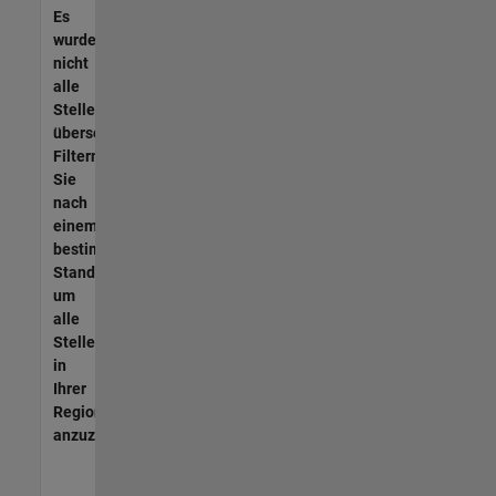
Es
wurden
nicht
alle
Stellen
übersetzt.
Filtern
Sie
nach
einem
bestimmten
Standort,
um
alle
Stellenangebote
in
Ihrer
Region
anzuzeigen.