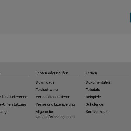
e
Testen oder Kaufen
Lernen
Downloads
Dokumentation
Testsoftware
Tutorials
 für Studierende
Vertrieb kontaktieren
Beispiele
e-Unterstützung
Preise und Lizenzierung
Schulungen
hange
Allgemeine
Kernkonzepte
Geschäftsbedingungen