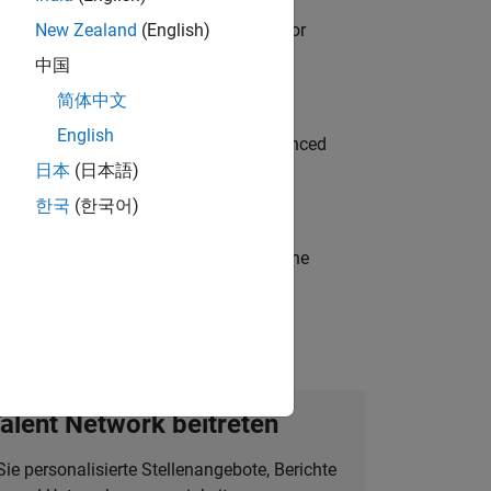
ancing MATLAB & Simulink workflows for
New Zealand
(English)
中国
简体中文
English
to Green Energy technologies? Experienced
日本
(日本語)
한국
(한국어)
t-generation products and systems in the
alent Network beitreten
Sie personalisierte Stellenangebote, Berichte