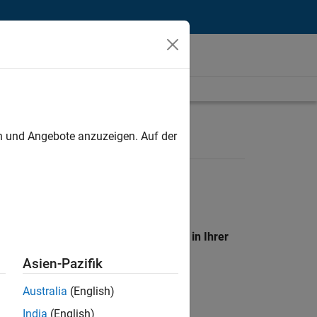
unt
en und Angebote anzuzeigen. Auf der
en Standort, um alle Stellenangebote in Ihrer
Asien-Pazifik
Australia
(English)
India
(English)