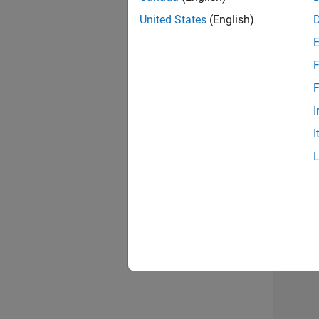
United States
(English)
Seni
F
F
I
Tec
I
3 v