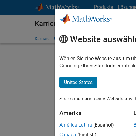
Weiter zum Inhalt
Produkte
Lösung
Karriere bei MathWorks
Website auswähl
Karriere – Übersicht
Stellensuche
Niederlassunge
Wählen Sie eine Website aus, um üb
Sortier
Grundlage Ihres Standorts empfehle
Ausgewähl
United States
Sie können auch eine Website aus d
Es wurde
Region a
Amerika
América Latina
(Español)
Tec
Canada
(English)