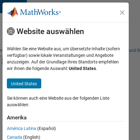
Weiter zum Inhalt
Karriere
bei
Website auswählen
MathWorks
Wählen Sie eine Website aus, um übersetzte Inhalte (sofern
riere – Übersicht
Stellensuche
Niederlassungen
Studierende und B
verfügbar) sowie lokale Veranstaltungen und Angebote
Umschaltung für Off-Canvas-Navigation
anzuzeigen. Auf der Grundlage Ihres Standorts empfehlen
Hauptinhalt
wir Ihnen die folgende Auswahl:
United States
.
FILTER:
Product Development
United States
+
2
Quality Engineering
Release Engineering
Sie können auch eine Website aus der folgenden Liste
auswählen:
Amerika
Derzeit
gibt
América Latina
(Español)
es
keine
Canada
(English)