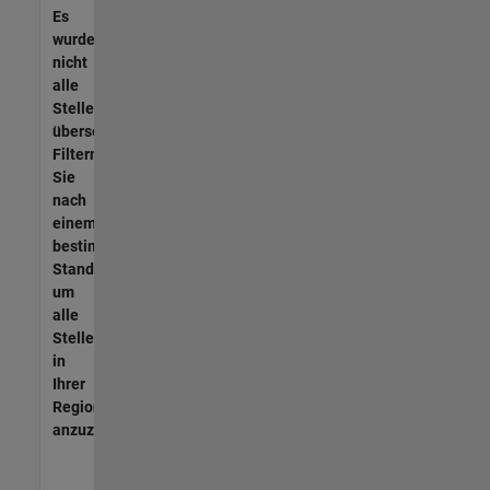
Es
wurden
nicht
alle
Stellen
übersetzt.
Filtern
Sie
nach
einem
bestimmten
Standort,
um
alle
Stellenangebote
in
Ihrer
Region
anzuzeigen.