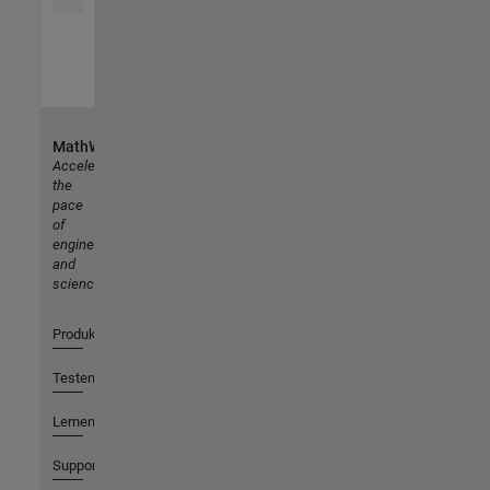
MathWorks
Accelerating
the
pace
of
engineering
and
science
Produkte
Testen oder Kaufen
Lernen
Support