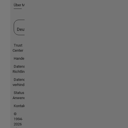
Über MathWorks
Website auswählen
Deutschland
Trust
Center
Handelsmarken
Datenschutz-
Richtlinien
Datendiebstahl
verhindern
Status von
Anwendungen
Kontakt
©
1994-
2026