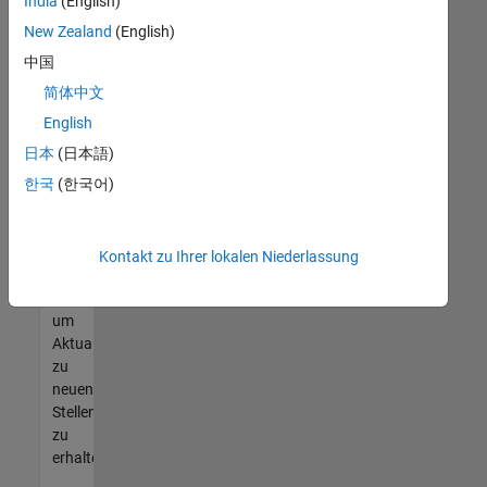
offenen
India
(English)
Stellen
New Zealand
(English)
finden
中国
können,
die
简体中文
Ihren
English
Qualifikationen
日本
(日本語)
entsprechen,
werden
한국
(한국어)
Sie
Mitglied
unseres
Kontakt zu Ihrer lokalen Niederlassung
Talent-
Netzwerks
,
um
Aktualisierungen
zu
neuen
Stellenangeboten
zu
erhalten.