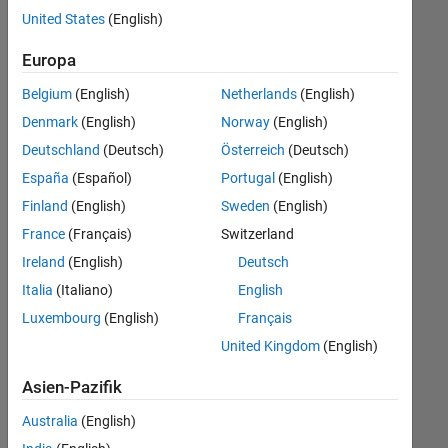
offenen
United States
(English)
Stellen,
die
Europa
Ihren
Suchkriterien
Belgium
(English)
Netherlands
(English)
entsprechen.
Denmark
(English)
Norway
(English)
Sie
Deutschland
(Deutsch)
Österreich
(Deutsch)
können
die
España
(Español)
Portugal
(English)
Suchkriterien
Finland
(English)
Sweden
(English)
weiter
France
(Français)
Switzerland
fassen
oder
Ireland
(English)
Deutsch
alle
Italia
(Italiano)
English
Stellenangebote
Luxembourg
(English)
Français
anzeigen
.
Wenn
United Kingdom
(English)
Sie
Asien-Pazifik
noch
immer
Australia
(English)
keine