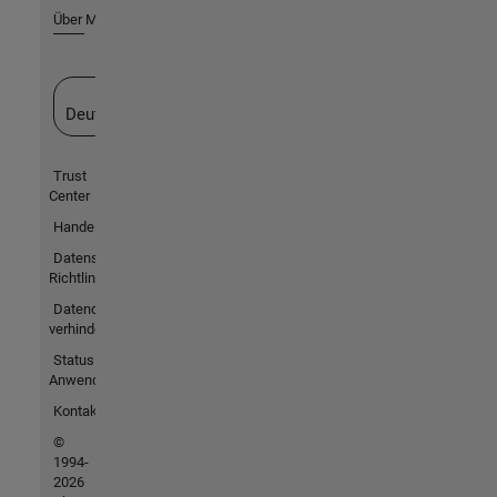
Über MathWorks
Website auswählen
Deutschland
Trust
Center
Handelsmarken
Datenschutz-
Richtlinien
Datendiebstahl
verhindern
Status von
Anwendungen
Kontakt
©
1994-
2026