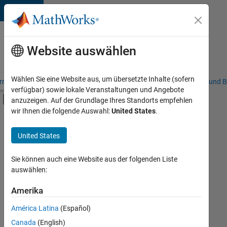
Weiter zum Inhalt
Karriere
bei
Website auswählen
MathWorks
Wählen Sie eine Website aus, um übersetzte Inhalte (sofern
riere – Übersicht
Stellensuche
Niederlassungen
Studierende und B
verfügbar) sowie lokale Veranstaltungen und Angebote
Umschaltung für Off-Canvas-Navigation
anzuzeigen. Auf der Grundlage Ihres Standorts empfehlen
Hauptinhalt
wir Ihnen die folgende Auswahl:
United States
.
FILTER:
Advanced Support
United States
+
2
Infrastructure and Architecture
Product Development
Sie können auch eine Website aus der folgenden Liste
auswählen:
Amerika
Derzeit
gibt
América Latina
(Español)
es
keine
Canada
(English)