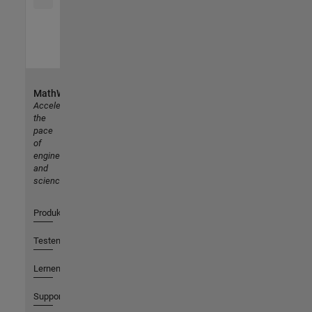
MathWorks
Accelerating
the
pace
of
engineering
and
science
Produkte
Testen oder Kaufen
Lernen
Support