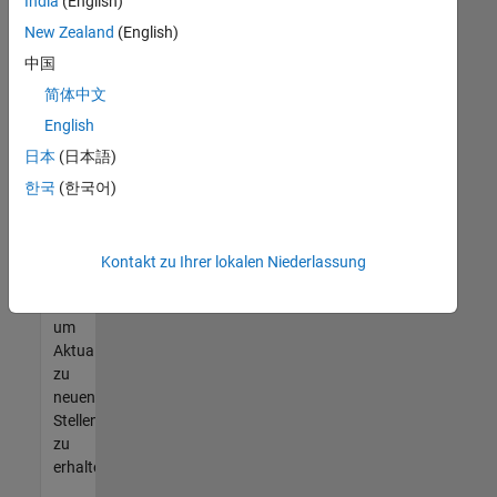
offenen
India
(English)
Stellen
New Zealand
(English)
finden
中国
können,
die
简体中文
Ihren
English
Qualifikationen
日本
(日本語)
entsprechen,
werden
한국
(한국어)
Sie
Mitglied
unseres
Kontakt zu Ihrer lokalen Niederlassung
Talent-
Netzwerks
,
um
Aktualisierungen
zu
neuen
Stellenangeboten
zu
erhalten.