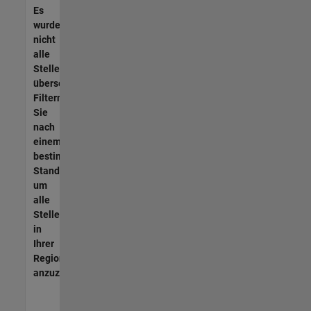
Es
wurden
nicht
alle
Stellen
übersetzt.
Filtern
Sie
nach
einem
bestimmten
Standort,
um
alle
Stellenangebote
in
Ihrer
Region
anzuzeigen.