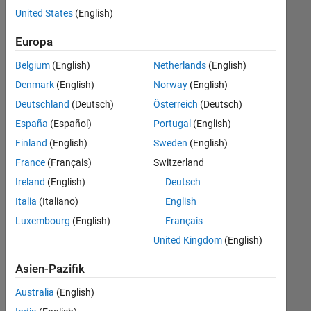
offenen
United States
(English)
Stellen,
die
Europa
Ihren
Suchkriterien
Belgium
(English)
Netherlands
(English)
entsprechen.
Denmark
(English)
Norway
(English)
Sie
Deutschland
(Deutsch)
Österreich
(Deutsch)
können
die
España
(Español)
Portugal
(English)
Suchkriterien
Finland
(English)
Sweden
(English)
weiter
France
(Français)
Switzerland
fassen
oder
Ireland
(English)
Deutsch
alle
Italia
(Italiano)
English
Stellenangebote
Luxembourg
(English)
Français
anzeigen
.
Wenn
United Kingdom
(English)
Sie
Asien-Pazifik
noch
immer
Australia
(English)
keine