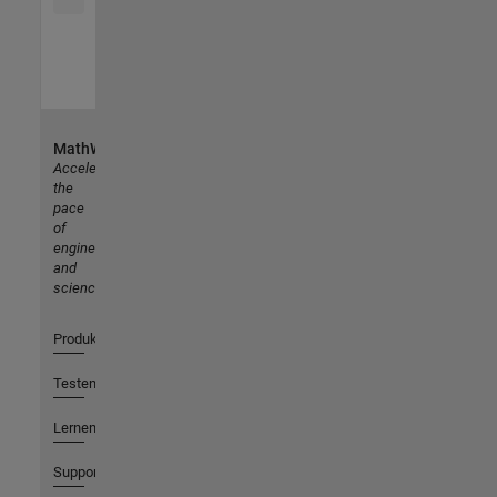
MathWorks
Accelerating
the
pace
of
engineering
and
science
Produkte
Testen oder Kaufen
Lernen
Support