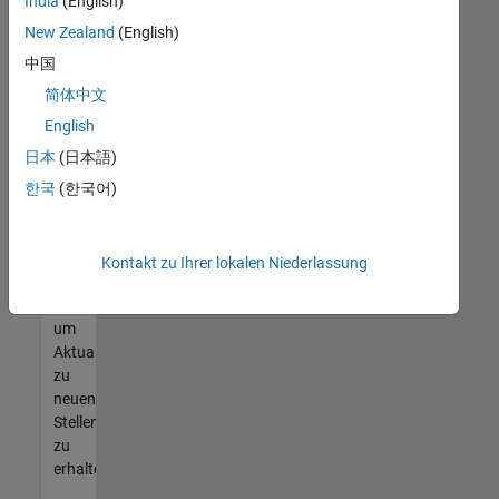
offenen
India
(English)
Stellen
New Zealand
(English)
finden
中国
können,
die
简体中文
Ihren
English
Qualifikationen
日本
(日本語)
entsprechen,
werden
한국
(한국어)
Sie
Mitglied
unseres
Kontakt zu Ihrer lokalen Niederlassung
Talent-
Netzwerks
,
um
Aktualisierungen
zu
neuen
Stellenangeboten
zu
erhalten.