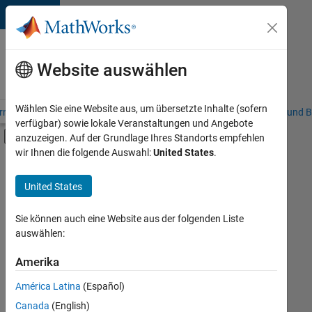
Weiter zum Inhalt
Karriere
bei
Website auswählen
MathWorks
Wählen Sie eine Website aus, um übersetzte Inhalte (sofern
riere – Übersicht
Stellensuche
Niederlassungen
Studierende und B
verfügbar) sowie lokale Veranstaltungen und Angebote
Umschaltung für Off-Canvas-Navigation
anzuzeigen. Auf der Grundlage Ihres Standorts empfehlen
Hauptinhalt
wir Ihnen die folgende Auswahl:
United States
.
FILTER:
Marketing Communications
United States
+
1
Legal
Sie können auch eine Website aus der folgenden Liste
auswählen:
Amerika
Derzeit
gibt
América Latina
(Español)
es
keine
Canada
(English)