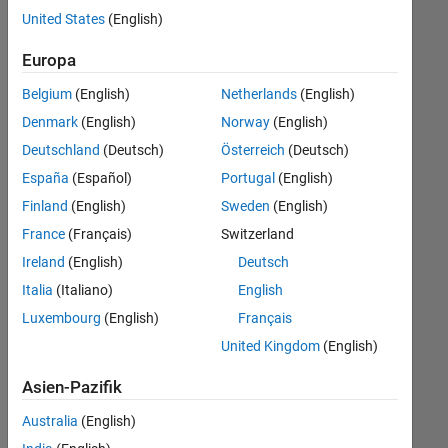
offenen
United States
(English)
Stellen,
die
Europa
Ihren
Suchkriterien
Belgium
(English)
Netherlands
(English)
entsprechen.
Denmark
(English)
Norway
(English)
Sie
Deutschland
(Deutsch)
Österreich
(Deutsch)
können
die
España
(Español)
Portugal
(English)
Suchkriterien
Finland
(English)
Sweden
(English)
weiter
France
(Français)
Switzerland
fassen
oder
Ireland
(English)
Deutsch
alle
Italia
(Italiano)
English
Stellenangebote
Luxembourg
(English)
Français
anzeigen
.
Wenn
United Kingdom
(English)
Sie
Asien-Pazifik
noch
immer
Australia
(English)
keine