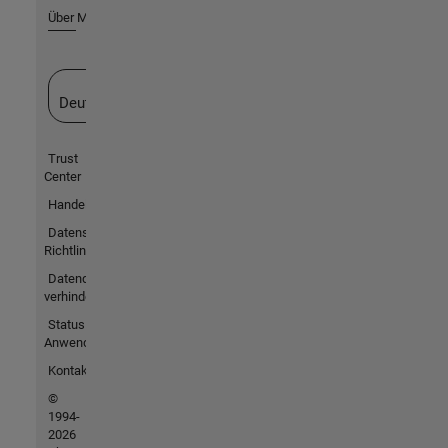
Über MathWorks
Website auswählen
Deutschland
Trust
Center
Handelsmarken
Datenschutz-
Richtlinien
Datendiebstahl
verhindern
Status von
Anwendungen
Kontakt
©
1994-
2026