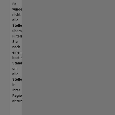
Es
wurden
nicht
alle
Stellen
übersetzt.
Filtern
Sie
nach
einem
bestimmten
Standort,
um
alle
Stellenangebote
in
Ihrer
Region
anzuzeigen.