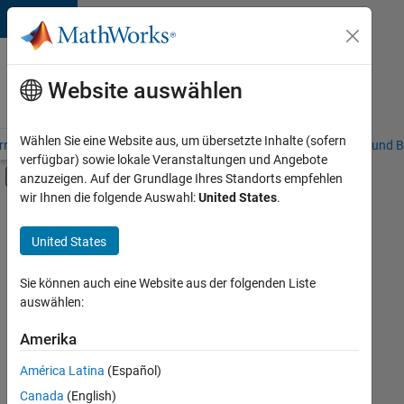
Weiter zum Inhalt
Karriere
bei
Website auswählen
MathWorks
Wählen Sie eine Website aus, um übersetzte Inhalte (sofern
riere – Übersicht
Stellensuche
Niederlassungen
Studierende und B
verfügbar) sowie lokale Veranstaltungen und Angebote
Umschaltung für Off-Canvas-Navigation
anzuzeigen. Auf der Grundlage Ihres Standorts empfehlen
Hauptinhalt
wir Ihnen die folgende Auswahl:
United States
.
FILTER:
Sales Operations
United States
+
3
Marketing Communications
Marketing Services
Sie können auch eine Website aus der folgenden Liste
auswählen:
Human Resources
Amerika
Derzeit
gibt
América Latina
(Español)
es
keine
Canada
(English)