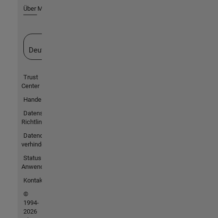
Über MathWorks
Website auswählen
Deutschland
Trust
Center
Handelsmarken
Datenschutz-
Richtlinien
Datendiebstahl
verhindern
Status von
Anwendungen
Kontakt
©
1994-
2026