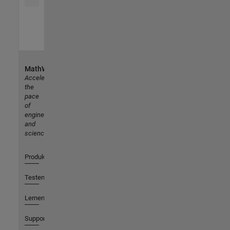
MathWorks
Accelerating
the
pace
of
engineering
and
science
Produkte
Testen oder Kaufen
Lernen
Support