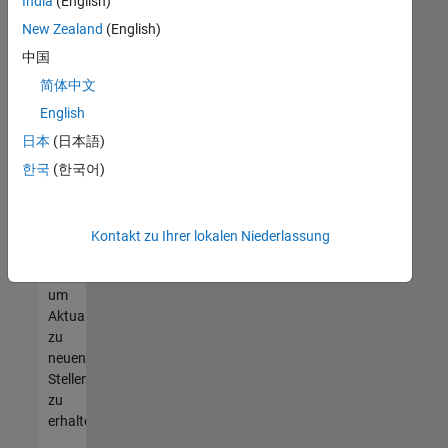
offenen
India
(English)
Stellen
New Zealand
(English)
finden
中国
können,
die
简体中文
Ihren
English
Qualifikationen
日本
(日本語)
entsprechen,
werden
한국
(한국어)
Sie
Mitglied
unseres
Kontakt zu Ihrer lokalen Niederlassung
Talent-
Netzwerks
,
um
Aktualisierungen
zu
neuen
Stellenangeboten
zu
erhalten.