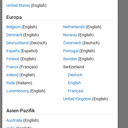
offenen
United States
(English)
Stellen,
die
Europa
Ihren
Suchkriterien
Belgium
(English)
Netherlands
(English)
entsprechen.
Denmark
(English)
Norway
(English)
Sie
Deutschland
(Deutsch)
Österreich
(Deutsch)
können
die
España
(Español)
Portugal
(English)
Suchkriterien
Finland
(English)
Sweden
(English)
weiter
France
(Français)
Switzerland
fassen
oder
Ireland
(English)
Deutsch
alle
Italia
(Italiano)
English
Stellenangebote
Luxembourg
(English)
Français
anzeigen
.
Wenn
United Kingdom
(English)
Sie
Asien-Pazifik
noch
immer
Australia
(English)
keine