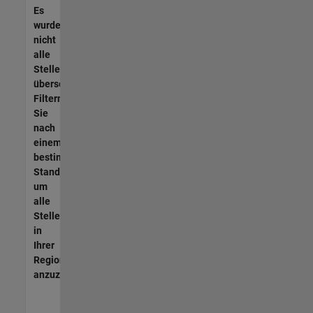
Es
wurden
nicht
alle
Stellen
übersetzt.
Filtern
Sie
nach
einem
bestimmten
Standort,
um
alle
Stellenangebote
in
Ihrer
Region
anzuzeigen.