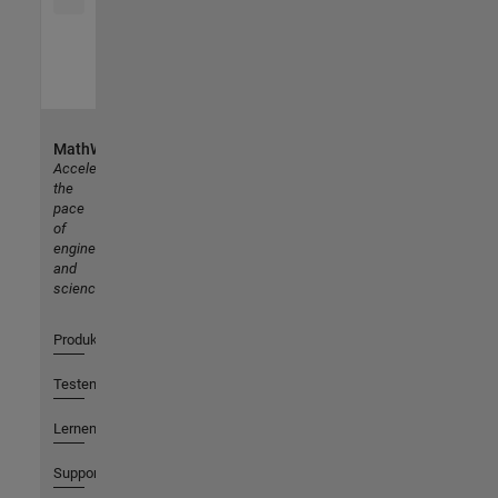
MathWorks
Accelerating
the
pace
of
engineering
and
science
Produkte
Testen oder Kaufen
Lernen
Support