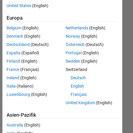
offenen
United States
(English)
Stellen,
die
Europa
Ihren
Suchkriterien
Belgium
(English)
Netherlands
(English)
entsprechen.
Denmark
(English)
Norway
(English)
Sie
Deutschland
(Deutsch)
Österreich
(Deutsch)
können
die
España
(Español)
Portugal
(English)
Suchkriterien
Finland
(English)
Sweden
(English)
weiter
France
(Français)
Switzerland
fassen
oder
Ireland
(English)
Deutsch
alle
Italia
(Italiano)
English
Stellenangebote
Luxembourg
(English)
Français
anzeigen
.
Wenn
United Kingdom
(English)
Sie
Asien-Pazifik
noch
immer
Australia
(English)
keine