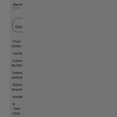
Über MathWorks
Website auswählen
Deutschland
Trust
Center
Handelsmarken
Datenschutz-
Richtlinien
Datendiebstahl
verhindern
Status von
Anwendungen
Kontakt
©
1994-
2026