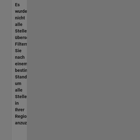
Es
wurden
nicht
alle
Stellen
übersetzt.
Filtern
Sie
nach
einem
bestimmten
Standort,
um
alle
Stellenangebote
in
Ihrer
Region
anzuzeigen.