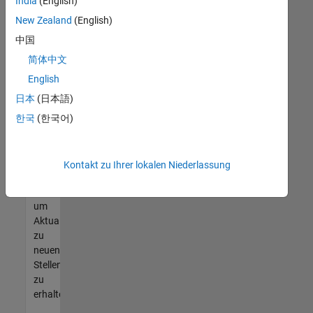
offenen
India
(English)
Stellen
New Zealand
(English)
finden
中国
können,
die
简体中文
Ihren
English
Qualifikationen
日本
(日本語)
entsprechen,
werden
한국
(한국어)
Sie
Mitglied
unseres
Kontakt zu Ihrer lokalen Niederlassung
Talent-
Netzwerks
,
um
Aktualisierungen
zu
neuen
Stellenangeboten
zu
erhalten.