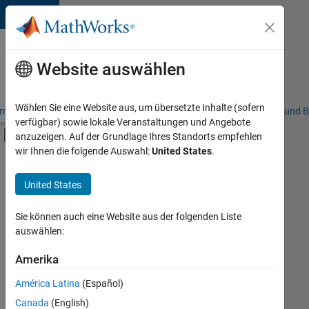
Weiter zum Inhalt
Karriere
bei
Website auswählen
MathWorks
Wählen Sie eine Website aus, um übersetzte Inhalte (sofern
riere – Übersicht
Stellensuche
Niederlassungen
Studierende und B
verfügbar) sowie lokale Veranstaltungen und Angebote
Umschaltung für Off-Canvas-Navigation
anzuzeigen. Auf der Grundlage Ihres Standorts empfehlen
Hauptinhalt
wir Ihnen die folgende Auswahl:
United States
.
FILTER:
Information Technology
United States
+
3
Sales Operations
Marketing Services
Sie können auch eine Website aus der folgenden Liste
auswählen:
Human Resources
Amerika
Derzeit
gibt
América Latina
(Español)
es
keine
Canada
(English)