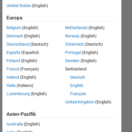
offenen
United States
(English)
Stellen,
die
Europa
Ihren
Suchkriterien
Belgium
(English)
Netherlands
(English)
entsprechen.
Denmark
(English)
Norway
(English)
Sie
Deutschland
(Deutsch)
Österreich
(Deutsch)
können
die
España
(Español)
Portugal
(English)
Suchkriterien
Finland
(English)
Sweden
(English)
weiter
France
(Français)
Switzerland
fassen
oder
Ireland
(English)
Deutsch
alle
Italia
(Italiano)
English
Stellenangebote
Luxembourg
(English)
Français
anzeigen
.
Wenn
United Kingdom
(English)
Sie
Asien-Pazifik
noch
immer
Australia
(English)
keine