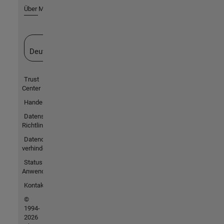
Über MathWorks
Website auswählen
Deutschland
Trust
Center
Handelsmarken
Datenschutz-
Richtlinien
Datendiebstahl
verhindern
Status von
Anwendungen
Kontakt
©
1994-
2026