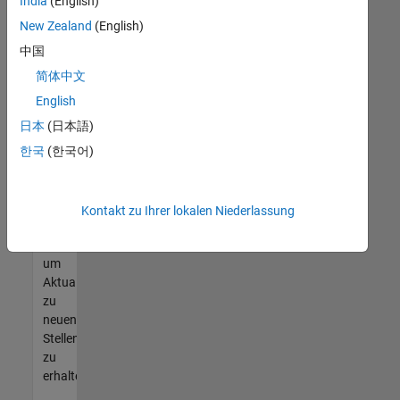
offenen
India
(English)
Stellen
New Zealand
(English)
finden
中国
können,
die
简体中文
Ihren
English
Qualifikationen
日本
(日本語)
entsprechen,
werden
한국
(한국어)
Sie
Mitglied
unseres
Kontakt zu Ihrer lokalen Niederlassung
Talent-
Netzwerks
,
um
Aktualisierungen
zu
neuen
Stellenangeboten
zu
erhalten.