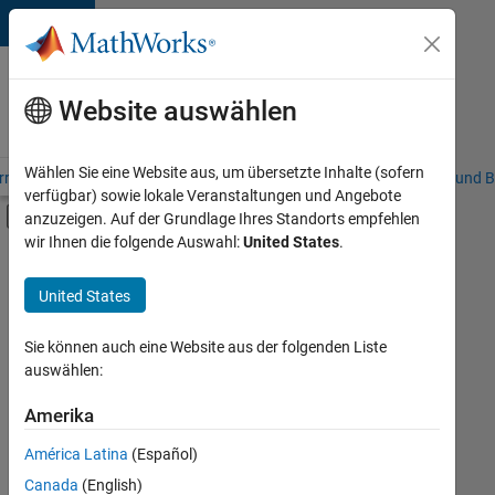
Weiter zum Inhalt
Karriere
bei
Website auswählen
MathWorks
Wählen Sie eine Website aus, um übersetzte Inhalte (sofern
riere – Übersicht
Stellensuche
Niederlassungen
Studierende und B
verfügbar) sowie lokale Veranstaltungen und Angebote
Umschaltung für Off-Canvas-Navigation
anzuzeigen. Auf der Grundlage Ihres Standorts empfehlen
Hauptinhalt
wir Ihnen die folgende Auswahl:
United States
.
FILTER:
Information Technology
United States
+
4
Inside Sales
Marketing Services
Sie können auch eine Website aus der folgenden Liste
auswählen:
Human Resources
Legal
Amerika
Derzeit
gibt
América Latina
(Español)
es
keine
Canada
(English)