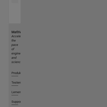
MathWorks
Accelerating
the
pace
of
engineering
and
science
Produkte
Testen oder Kaufen
Lernen
Support