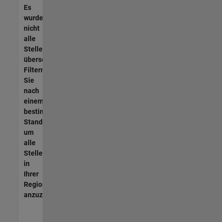
Es
wurden
nicht
alle
Stellen
übersetzt.
Filtern
Sie
nach
einem
bestimmten
Standort,
um
alle
Stellenangebote
in
Ihrer
Region
anzuzeigen.