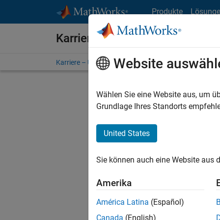
Weiter zum Inhalt
Produkte
Lösung
Karriere bei MathWorks
Website auswähl
Karriere – Übersicht
Stellensuche
Niederlassunge
Wählen Sie eine Website aus, um üb
Grundlage Ihres Standorts empfehle
United States
Derzeit
Sie könn
Sie können auch eine Website aus d
Stellen f
Aktualis
Amerika
Es wurde
América Latina
(Español)
Region a
Canada
(English)