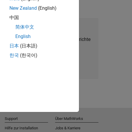
New Zealand
(English)
中国
alent Network beitreten
简体中文
English
Sie personalisierte Stellenangebote, Berichte
日本
(日本語)
und Unternehmensneuigkeiten.
한국
(한국어)
Melden Sie sich noch heute an
Support
Über MathWorks
Hilfe zur Installation
Jobs & Karriere