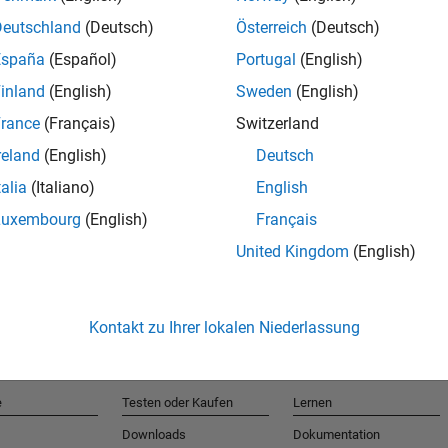
Deutschland
(Deutsch)
Österreich
(Deutsch)
España
(Español)
Portugal
(English)
T
inland
(English)
Sweden
(English)
rance
(Français)
Switzerland
Erhalten 
reland
(English)
Deutsch
talia
(Italiano)
English
Luxembourg
(English)
Français
United Kingdom
(English)
Kontakt zu Ihrer lokalen Niederlassung
e
Testen oder Kaufen
Lernen
Downloads
Dokumentation