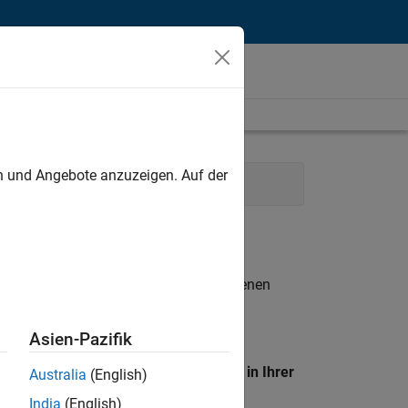
unt
en und Angebote anzuzeigen. Auf der
nd Operations
n entsprechen.
eigen
. Wenn Sie noch immer keine offenen
 Mitglied unseres
Talent-Netzwerks
, um
Asien-Pazifik
en Standort, um alle Stellenangebote in Ihrer
Australia
(English)
India
(English)