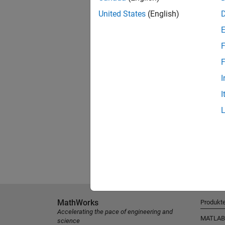
United States
(English)
F
F
I
I
MathWorks
Produkt
Accelerating the pace of engineering and
MATLAB
science