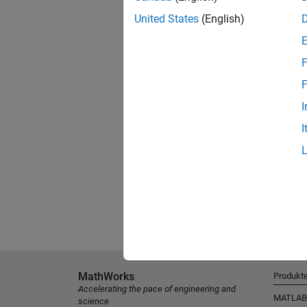
United States
(English)
F
F
I
I
MathWorks
Produkt
Accelerating the pace of engineering and
MATLAB
science