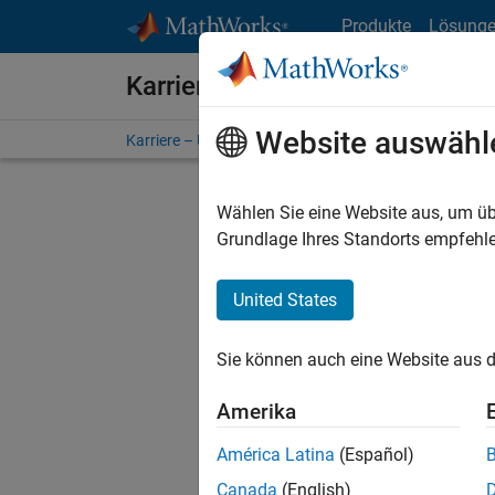
Weiter zum Inhalt
Produkte
Lösung
Karriere bei MathWorks
Website auswähl
Karriere – Übersicht
Stellensuche
Niederlassunge
Wählen Sie eine Website aus, um üb
Grundlage Ihres Standorts empfehle
United States
Derzeit
Sie könn
Sie können auch eine Website aus d
Stellen f
Aktualis
Amerika
Es wurde
América Latina
(Español)
Region a
Canada
(English)