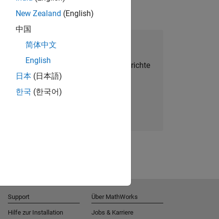
New Zealand
(English)
中国
alent Network beitreten
简体中文
English
Sie personalisierte Stellenangebote, Berichte
日本
(日本語)
und Unternehmensneuigkeiten.
한국
(한국어)
Melden Sie sich noch heute an
Support
Über MathWorks
Hilfe zur Installation
Jobs & Karriere