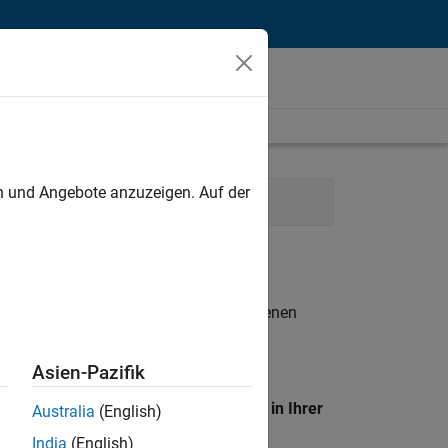
unt
en und Angebote anzuzeigen. Auf der
ance and Operations
n entsprechen.
eigen
. Wenn Sie noch immer keine offenen
 Mitglied unseres
Talent-Netzwerks
, um
Asien-Pazifik
en Standort, um alle Stellenangebote in Ihrer
Australia
(English)
India
(English)