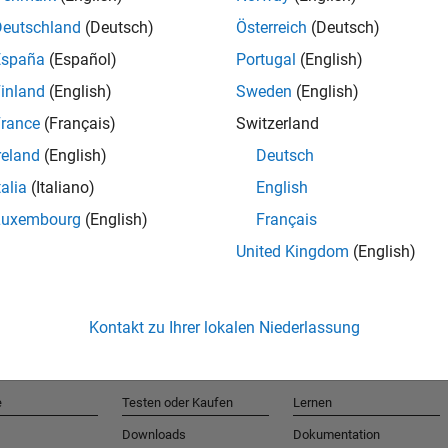
Deutschland
(Deutsch)
Österreich
(Deutsch)
España
(Español)
Portugal
(English)
T
inland
(English)
Sweden
(English)
rance
(Français)
Switzerland
Erhalten 
reland
(English)
Deutsch
talia
(Italiano)
English
Luxembourg
(English)
Français
United Kingdom
(English)
Kontakt zu Ihrer lokalen Niederlassung
e
Testen oder Kaufen
Lernen
Downloads
Dokumentation