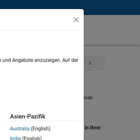
unt
en und Angebote anzuzeigen. Auf der
Team
Finance and Operations
Legal
n entsprechen.
eigen
. Wenn Sie noch immer keine offenen
 Mitglied unseres
Talent-Netzwerks
, um
Asien-Pazifik
en Standort, um alle Stellenangebote in Ihrer
Australia
(English)
India
(English)