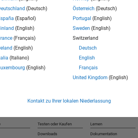
Deutschland
(Deutsch)
Österreich
(Deutsch)
España
(Español)
Portugal
(English)
T
inland
(English)
Sweden
(English)
rance
(Français)
Switzerland
Erhalten 
reland
(English)
Deutsch
talia
(Italiano)
English
Luxembourg
(English)
Français
United Kingdom
(English)
Kontakt zu Ihrer lokalen Niederlassung
e
Testen oder Kaufen
Lernen
Downloads
Dokumentation