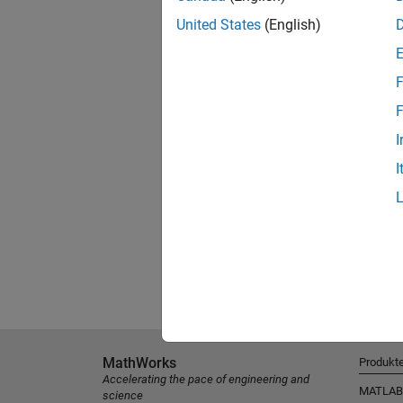
United States
(English)
F
F
I
I
MathWorks
Produkt
Accelerating the pace of engineering and
MATLAB
science