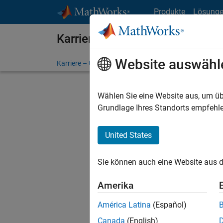
Weiter zum Inhalt
Produkte
Lösung
Karriere bei MathWorks
Website auswähl
Karriere – Übersicht
Stellensuche
Niederlassunge
Wählen Sie eine Website aus, um üb
FILT
Grundlage Ihres Standorts empfehle
United States
Derzeit
Sie könn
Sie können auch eine Website aus d
Stellen f
Aktualis
Amerika
Es wurde
América Latina
(Español)
Region a
Canada
(English)