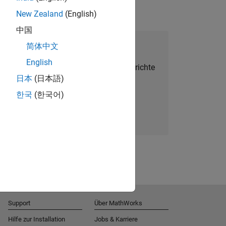
New Zealand
(English)
中国
alent Network beitreten
简体中文
English
Sie personalisierte Stellenangebote, Berichte
日本
(日本語)
und Unternehmensneuigkeiten.
한국
(한국어)
Melden Sie sich noch heute an
Support
Über MathWorks
Hilfe zur Installation
Jobs & Karriere