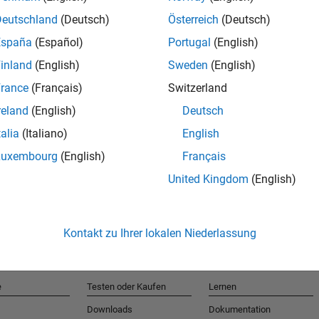
Deutschland
(Deutsch)
Österreich
(Deutsch)
España
(Español)
Portugal
(English)
T
inland
(English)
Sweden
(English)
rance
(Français)
Switzerland
Erhalten 
reland
(English)
Deutsch
talia
(Italiano)
English
Luxembourg
(English)
Français
United Kingdom
(English)
Kontakt zu Ihrer lokalen Niederlassung
e
Testen oder Kaufen
Lernen
Downloads
Dokumentation