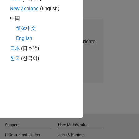
New Zealand
(English)
中国
alent Network beitreten
简体中文
English
Sie personalisierte Stellenangebote, Berichte
日本
(日本語)
und Unternehmensneuigkeiten.
한국
(한국어)
Melden Sie sich noch heute an
Support
Über MathWorks
Hilfe zur Installation
Jobs & Karriere