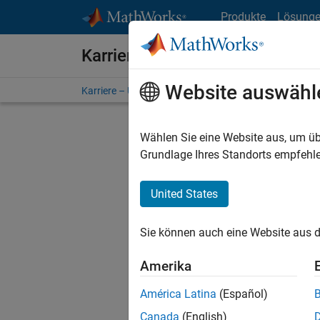
Weiter zum Inhalt
Produkte
Lösung
Karriere bei MathWorks
Website auswähl
Karriere – Übersicht
Stellensuche
Niederlassunge
Wählen Sie eine Website aus, um üb
Grundlage Ihres Standorts empfehle
United States
Derzeit
Sie könn
Sie können auch eine Website aus d
Stellen f
Aktualis
Amerika
Es wurde
América Latina
(Español)
Region a
Canada
(English)