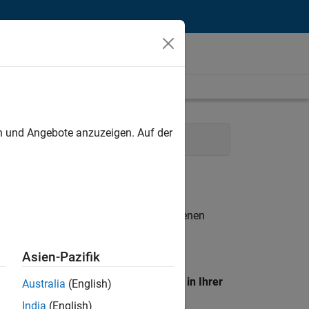
unt
en und Angebote anzuzeigen. Auf der
Operations
Human Resources
n entsprechen.
eigen
. Wenn Sie noch immer keine offenen
 Mitglied unseres
Talent-Netzwerks
, um
Asien-Pazifik
en Standort, um alle Stellenangebote in Ihrer
Australia
(English)
India
(English)