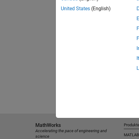
United States
(English)
F
F
I
I
MathWorks
Produkt
Accelerating the pace of engineering and
MATLAB
science