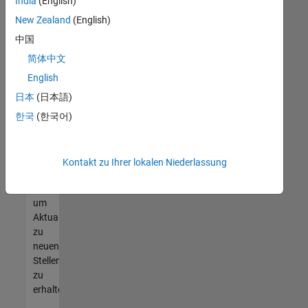
offenen
India
(English)
Stellen
New Zealand
(English)
finden
中国
können,
die
简体中文
Ihren
English
Qualifikationen
日本
(日本語)
entsprechen,
werden
한국
(한국어)
Sie
Mitglied
unseres
Kontakt zu Ihrer lokalen Niederlassung
Talent-
Netzwerks
,
um
Aktualisierungen
zu
neuen
Stellenangeboten
zu
erhalten.