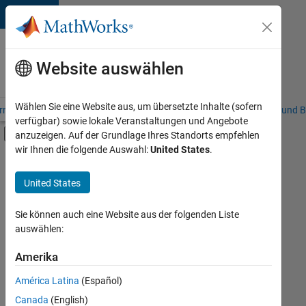
Weiter zum Inhalt
Karriere
bei
Website auswählen
MathWorks
Wählen Sie eine Website aus, um übersetzte Inhalte (sofern
riere – Übersicht
Stellensuche
Niederlassungen
Studierende und B
verfügbar) sowie lokale Veranstaltungen und Angebote
Umschaltung für Off-Canvas-Navigation
anzuzeigen. Auf der Grundlage Ihres Standorts empfehlen
Hauptinhalt
wir Ihnen die folgende Auswahl:
United States
.
FILTER:
Inside Sales
United States
+
3
Marketing Services
Business Model Team
Sie können auch eine Website aus der folgenden Liste
auswählen:
Legal
Amerika
Derzeit
gibt
América Latina
(Español)
es
keine
Canada
(English)