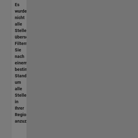
Es
wurden
nicht
alle
Stellen
übersetzt.
Filtern
Sie
nach
einem
bestimmten
Standort,
um
alle
Stellenangebote
in
Ihrer
Region
anzuzeigen.