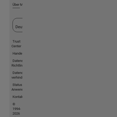
Über MathWorks
Website auswählen
Deutschland
Trust
Center
Handelsmarken
Datenschutz-
Richtlinien
Datendiebstahl
verhindern
Status von
Anwendungen
Kontakt
©
1994-
2026