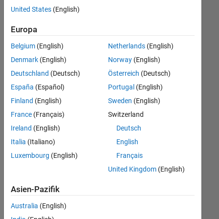
offenen
United States
(English)
Stellen,
die
Europa
Ihren
Suchkriterien
Belgium
(English)
Netherlands
(English)
entsprechen.
Denmark
(English)
Norway
(English)
Sie
Deutschland
(Deutsch)
Österreich
(Deutsch)
können
die
España
(Español)
Portugal
(English)
Suchkriterien
Finland
(English)
Sweden
(English)
weiter
France
(Français)
Switzerland
fassen
oder
Ireland
(English)
Deutsch
alle
Italia
(Italiano)
English
Stellenangebote
Luxembourg
(English)
Français
anzeigen
.
Wenn
United Kingdom
(English)
Sie
Asien-Pazifik
noch
immer
Australia
(English)
keine