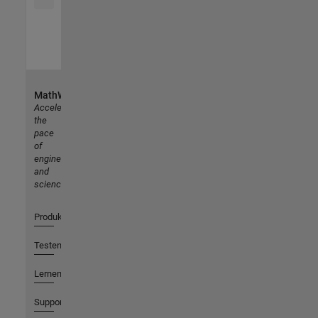
MathWorks
Accelerating
the
pace
of
engineering
and
science
Produkte
Testen oder Kaufen
Lernen
Support