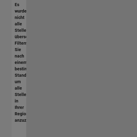
Es
wurden
nicht
alle
Stellen
übersetzt.
Filtern
Sie
nach
einem
bestimmten
Standort,
um
alle
Stellenangebote
in
Ihrer
Region
anzuzeigen.