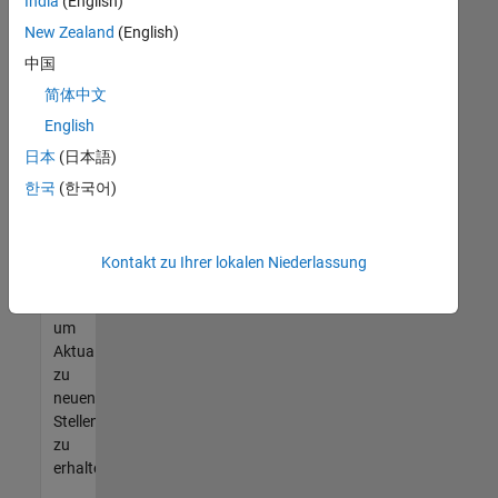
offenen
India
(English)
Stellen
New Zealand
(English)
finden
中国
können,
die
简体中文
Ihren
English
Qualifikationen
日本
(日本語)
entsprechen,
werden
한국
(한국어)
Sie
Mitglied
unseres
Kontakt zu Ihrer lokalen Niederlassung
Talent-
Netzwerks
,
um
Aktualisierungen
zu
neuen
Stellenangeboten
zu
erhalten.