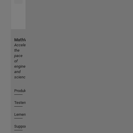
MathWorks
Accelerating
the
pace
of
engineering
and
science
Produkte
Testen oder Kaufen
Lernen
Support