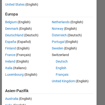
offenen
United States
(English)
Stellen,
die
Europa
Ihren
Suchkriterien
Belgium
(English)
Netherlands
(English)
entsprechen.
Denmark
(English)
Norway
(English)
Sie
Deutschland
(Deutsch)
Österreich
(Deutsch)
können
die
España
(Español)
Portugal
(English)
Suchkriterien
Finland
(English)
Sweden
(English)
weiter
France
(Français)
Switzerland
fassen
oder
Ireland
(English)
Deutsch
alle
Italia
(Italiano)
English
Stellenangebote
Luxembourg
(English)
Français
anzeigen
.
Wenn
United Kingdom
(English)
Sie
Asien-Pazifik
noch
immer
Australia
(English)
keine