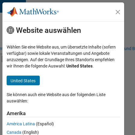
Weiter zum Inhalt
Karriere
bei
Website auswählen
MathWorks
Wählen Sie eine Website aus, um übersetzte Inhalte (sofern
riere – Übersicht
Stellensuche
Niederlassungen
Studierende und B
verfügbar) sowie lokale Veranstaltungen und Angebote
Umschaltung für Off-Canvas-Navigation
anzuzeigen. Auf der Grundlage Ihres Standorts empfehlen
Hauptinhalt
wir Ihnen die folgende Auswahl:
United States
.
FILTER:
Education Sales
United States
+
3
Marketing Services
Business Model Team
Sie können auch eine Website aus der folgenden Liste
auswählen:
Finance and Operations
Amerika
Derzeit
gibt
América Latina
(Español)
es
keine
Canada
(English)