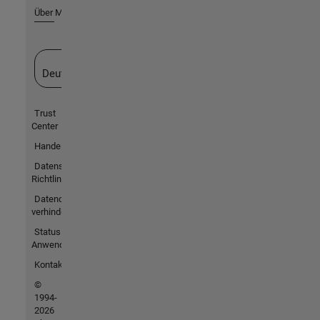
Über MathWorks
Website auswählen
Deutschland
Trust
Center
Handelsmarken
Datenschutz-
Richtlinien
Datendiebstahl
verhindern
Status von
Anwendungen
Kontakt
©
1994-
2026