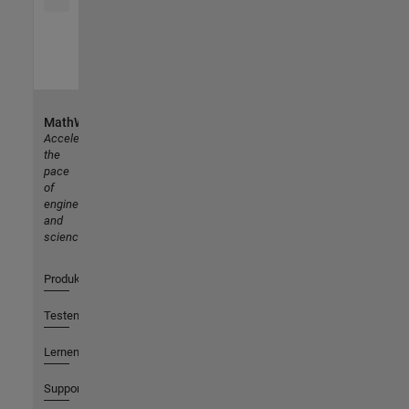
MathWorks
Accelerating
the
pace
of
engineering
and
science
Produkte
Testen oder Kaufen
Lernen
Support