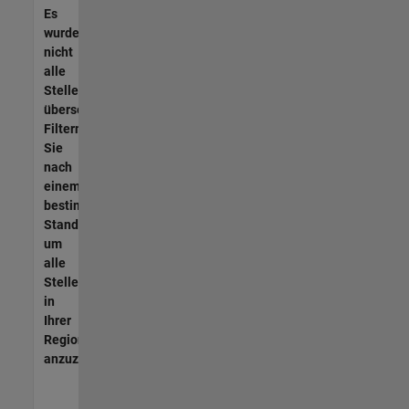
Es
wurden
nicht
alle
Stellen
übersetzt.
Filtern
Sie
nach
einem
bestimmten
Standort,
um
alle
Stellenangebote
in
Ihrer
Region
anzuzeigen.