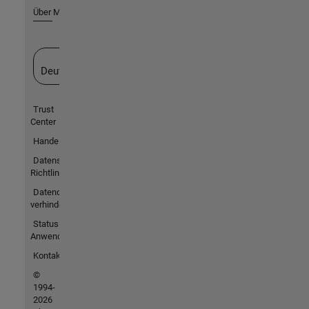
Über MathWorks
Website auswählen
Deutschland
Trust
Center
Handelsmarken
Datenschutz-
Richtlinien
Datendiebstahl
verhindern
Status von
Anwendungen
Kontakt
©
1994-
2026