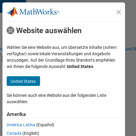
Weiter zum Inhalt
Karriere
bei
Website auswählen
MathWorks
Wählen Sie eine Website aus, um übersetzte Inhalte (sofern
riere – Übersicht
Stellensuche
Niederlassungen
Studierende und B
verfügbar) sowie lokale Veranstaltungen und Angebote
Umschaltung für Off-Canvas-Navigation
anzuzeigen. Auf der Grundlage Ihres Standorts empfehlen
Hauptinhalt
wir Ihnen die folgende Auswahl:
United States
.
FILTER:
Information Technology
United States
+
3
Education Sales
Inside Sales
Sie können auch eine Website aus der folgenden Liste
auswählen:
Business Model Team
Amerika
Derzeit
gibt
América Latina
(Español)
es
keine
Canada
(English)