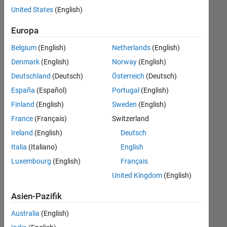
offenen
United States
(English)
Stellen,
die
Europa
Ihren
Suchkriterien
Belgium
(English)
Netherlands
(English)
entsprechen.
Denmark
(English)
Norway
(English)
Sie
Deutschland
(Deutsch)
Österreich
(Deutsch)
können
die
España
(Español)
Portugal
(English)
Suchkriterien
Finland
(English)
Sweden
(English)
weiter
France
(Français)
Switzerland
fassen
oder
Ireland
(English)
Deutsch
alle
Italia
(Italiano)
English
Stellenangebote
Luxembourg
(English)
Français
anzeigen
.
Wenn
United Kingdom
(English)
Sie
Asien-Pazifik
noch
immer
Australia
(English)
keine