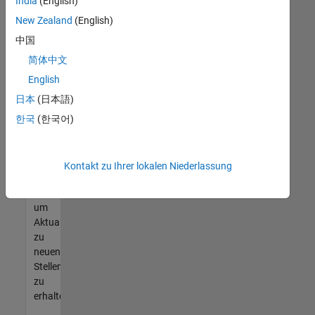
offenen
India
(English)
Stellen
New Zealand
(English)
finden
中国
können,
die
简体中文
Ihren
English
Qualifikationen
日本
(日本語)
entsprechen,
werden
한국
(한국어)
Sie
Mitglied
unseres
Kontakt zu Ihrer lokalen Niederlassung
Talent-
Netzwerks
,
um
Aktualisierungen
zu
neuen
Stellenangeboten
zu
erhalten.