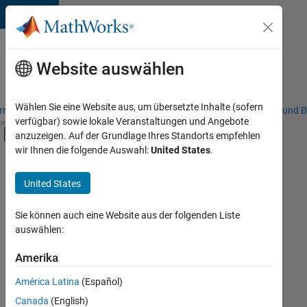
Weiter zum Inhalt
Karriere
bei
Website auswählen
MathWorks
Wählen Sie eine Website aus, um übersetzte Inhalte (sofern
riere – Übersicht
Stellensuche
Niederlassungen
Studierende und B
verfügbar) sowie lokale Veranstaltungen und Angebote
Umschaltung für Off-Canvas-Navigation
anzuzeigen. Auf der Grundlage Ihres Standorts empfehlen
Hauptinhalt
wir Ihnen die folgende Auswahl:
United States
.
FILTER:
Commercial Sales
United States
+
2
Marketing Communications
Business Model Team
Sie können auch eine Website aus der folgenden Liste
auswählen:
Amerika
Derzeit
gibt
América Latina
(Español)
es
keine
Canada
(English)