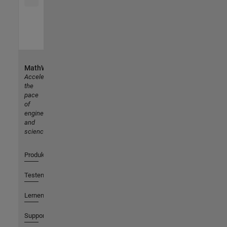
MathWorks
Accelerating
the
pace
of
engineering
and
science
Produkte
Testen oder Kaufen
Lernen
Support