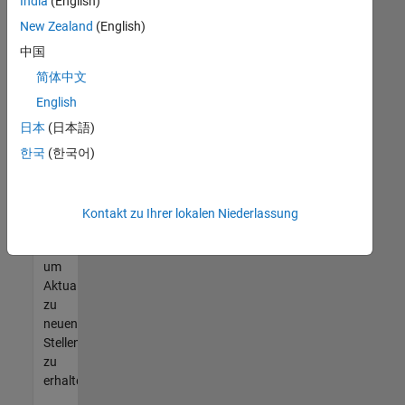
offenen
India
(English)
Stellen
New Zealand
(English)
finden
中国
können,
die
简体中文
Ihren
English
Qualifikationen
日本
(日本語)
entsprechen,
werden
한국
(한국어)
Sie
Mitglied
unseres
Kontakt zu Ihrer lokalen Niederlassung
Talent-
Netzwerks
,
um
Aktualisierungen
zu
neuen
Stellenangeboten
zu
erhalten.