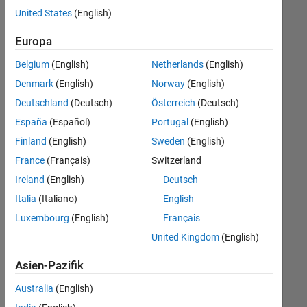
offenen
United States
(English)
Stellen,
die
Europa
Ihren
Suchkriterien
Belgium
(English)
Netherlands
(English)
entsprechen.
Denmark
(English)
Norway
(English)
Sie
Deutschland
(Deutsch)
Österreich
(Deutsch)
können
die
España
(Español)
Portugal
(English)
Suchkriterien
Finland
(English)
Sweden
(English)
weiter
France
(Français)
Switzerland
fassen
oder
Ireland
(English)
Deutsch
alle
Italia
(Italiano)
English
Stellenangebote
Luxembourg
(English)
Français
anzeigen
.
Wenn
United Kingdom
(English)
Sie
Asien-Pazifik
noch
immer
Australia
(English)
keine