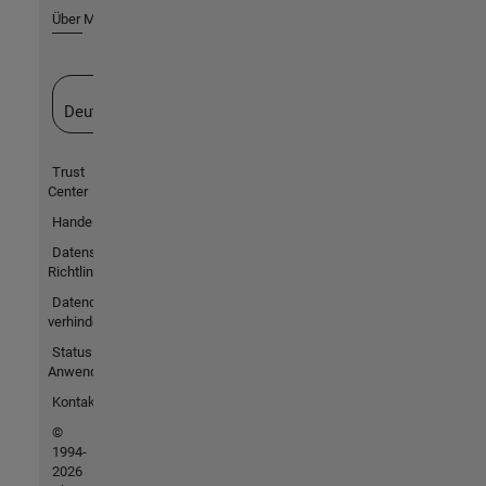
Über MathWorks
Website auswählen
Deutschland
Trust
Center
Handelsmarken
Datenschutz-
Richtlinien
Datendiebstahl
verhindern
Status von
Anwendungen
Kontakt
©
1994-
2026