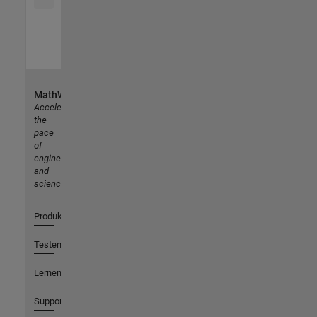
MathWorks
Accelerating
the
pace
of
engineering
and
science
Produkte
Testen oder Kaufen
Lernen
Support