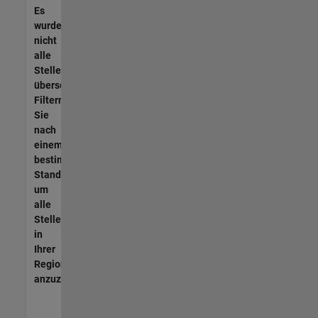
Es
wurden
nicht
alle
Stellen
übersetzt.
Filtern
Sie
nach
einem
bestimmten
Standort,
um
alle
Stellenangebote
in
Ihrer
Region
anzuzeigen.