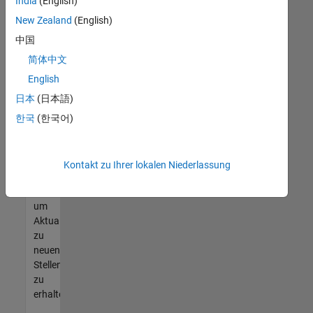
offenen
India
(English)
Stellen
New Zealand
(English)
finden
中国
können,
die
简体中文
Ihren
English
Qualifikationen
日本
(日本語)
entsprechen,
werden
한국
(한국어)
Sie
Mitglied
unseres
Kontakt zu Ihrer lokalen Niederlassung
Talent-
Netzwerks
,
um
Aktualisierungen
zu
neuen
Stellenangeboten
zu
erhalten.