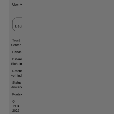
Über MathWorks
Website auswählen
Deutschland
Trust
Center
Handelsmarken
Datenschutz-
Richtlinien
Datendiebstahl
verhindern
Status von
Anwendungen
Kontakt
©
1994-
2026