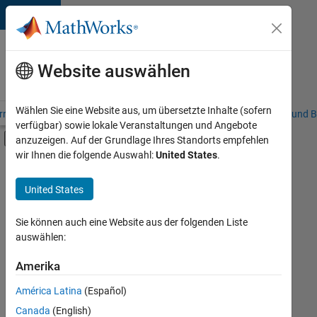
Weiter zum Inhalt
Karriere
bei
Website auswählen
MathWorks
Wählen Sie eine Website aus, um übersetzte Inhalte (sofern
riere – Übersicht
Stellensuche
Niederlassungen
Studierende und B
verfügbar) sowie lokale Veranstaltungen und Angebote
Umschaltung für Off-Canvas-Navigation
anzuzeigen. Auf der Grundlage Ihres Standorts empfehlen
Hauptinhalt
wir Ihnen die folgende Auswahl:
United States
.
FILTER:
Customer Support
United States
+
3
Sales Operations
Marketing Communications
Sie können auch eine Website aus der folgenden Liste
auswählen:
Legal
Amerika
Derzeit
gibt
América Latina
(Español)
es
keine
Canada
(English)