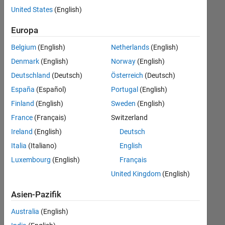
offenen
United States
(English)
Stellen,
die
Europa
Ihren
Suchkriterien
Belgium
(English)
Netherlands
(English)
entsprechen.
Denmark
(English)
Norway
(English)
Sie
Deutschland
(Deutsch)
Österreich
(Deutsch)
können
die
España
(Español)
Portugal
(English)
Suchkriterien
Finland
(English)
Sweden
(English)
weiter
France
(Français)
Switzerland
fassen
oder
Ireland
(English)
Deutsch
alle
Italia
(Italiano)
English
Stellenangebote
Luxembourg
(English)
Français
anzeigen
.
Wenn
United Kingdom
(English)
Sie
Asien-Pazifik
noch
immer
Australia
(English)
keine