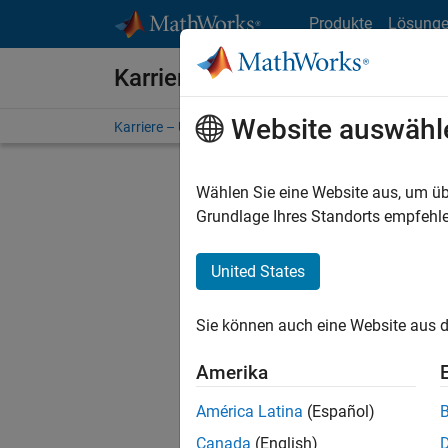
Weiter zum Inhalt
Produkte
Lösung
Karriere bei MathWorks
Website auswähl
Karriere – Übersicht
Stellensuche
Niederlassunge
Wählen Sie eine Website aus, um üb
Grundlage Ihres Standorts empfehle
United States
Derzeit
Sie könn
Sie können auch eine Website aus d
Stellen f
Aktualis
Amerika
Es wurde
América Latina
(Español)
Region a
Canada
(English)