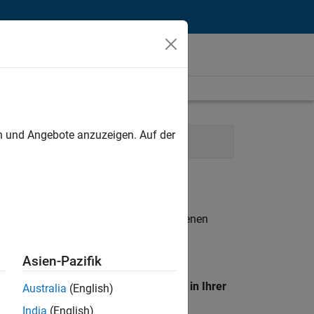
unt
en und Angebote anzuzeigen. Auf der
n Resources
Legal
n entsprechen.
eigen
. Wenn Sie noch immer keine offenen
 Mitglied unseres
Talent-Netzwerks
, um
Asien-Pazifik
en Standort, um alle Stellenangebote in Ihrer
Australia
(English)
India
(English)