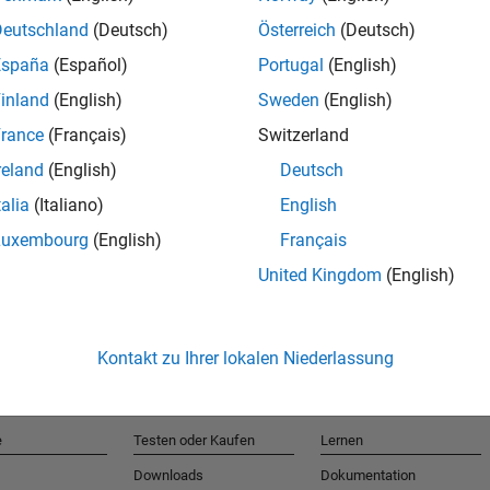
Deutschland
(Deutsch)
Österreich
(Deutsch)
España
(Español)
Portugal
(English)
T
inland
(English)
Sweden
(English)
rance
(Français)
Switzerland
Erhalten 
reland
(English)
Deutsch
talia
(Italiano)
English
Luxembourg
(English)
Français
United Kingdom
(English)
Kontakt zu Ihrer lokalen Niederlassung
e
Testen oder Kaufen
Lernen
Downloads
Dokumentation