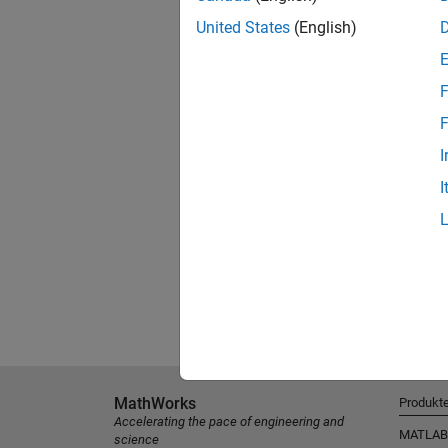
United States
(English)
F
F
I
I
MathWorks
Produkt
Accelerating the pace of engineering and
MATLAB
science