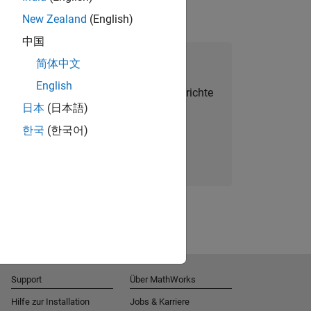
New Zealand
(English)
中国
alent Network beitreten
简体中文
English
Sie personalisierte Stellenangebote, Berichte
日本
(日本語)
und Unternehmensneuigkeiten.
한국
(한국어)
Melden Sie sich noch heute an
Support
Über MathWorks
Hilfe zur Installation
Jobs & Karriere