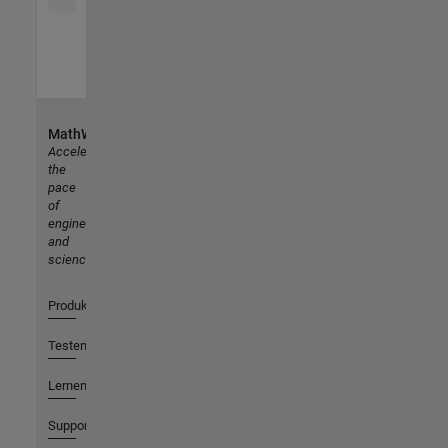
MathWorks
Accelerating
the
pace
of
engineering
and
science
Produkte
Testen oder Kaufen
Lernen
Support