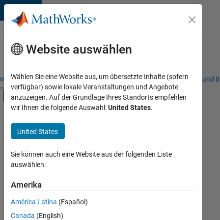
Weiter zum Inhalt
Karriere
bei
Website auswählen
MathWorks
Wählen Sie eine Website aus, um übersetzte Inhalte (sofern
riere – Übersicht
Stellensuche
Niederlassungen
Studierende und B
verfügbar) sowie lokale Veranstaltungen und Angebote
Umschaltung für Off-Canvas-Navigation
anzuzeigen. Auf der Grundlage Ihres Standorts empfehlen
Hauptinhalt
wir Ihnen die folgende Auswahl:
United States
.
FILTER:
Customer Support
United States
+
1
Marketing Services
Sie können auch eine Website aus der folgenden Liste
auswählen:
Amerika
Derzeit
gibt
América Latina
(Español)
es
keine
Canada
(English)