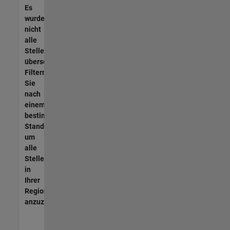
Es
wurden
nicht
alle
Stellen
übersetzt.
Filtern
Sie
nach
einem
bestimmten
Standort,
um
alle
Stellenangebote
in
Ihrer
Region
anzuzeigen.