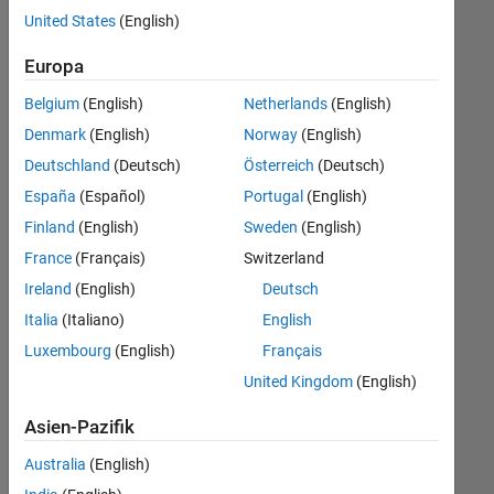
offenen
United States
(English)
Stellen,
die
Europa
Ihren
Suchkriterien
Belgium
(English)
Netherlands
(English)
entsprechen.
Denmark
(English)
Norway
(English)
Sie
Deutschland
(Deutsch)
Österreich
(Deutsch)
können
die
España
(Español)
Portugal
(English)
Suchkriterien
Finland
(English)
Sweden
(English)
weiter
France
(Français)
Switzerland
fassen
oder
Ireland
(English)
Deutsch
alle
Italia
(Italiano)
English
Stellenangebote
Luxembourg
(English)
Français
anzeigen
.
Wenn
United Kingdom
(English)
Sie
Asien-Pazifik
noch
immer
Australia
(English)
keine