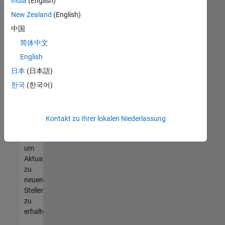
offenen
India
(English)
Stellen
New Zealand
(English)
finden
中国
können,
die
简体中文
Ihren
English
Qualifikationen
日本
(日本語)
entsprechen,
werden
한국
(한국어)
Sie
Mitglied
unseres
Kontakt zu Ihrer lokalen Niederlassung
Talent-
Netzwerks
,
um
Aktualisierungen
zu
neuen
Stellenangeboten
zu
erhalten.