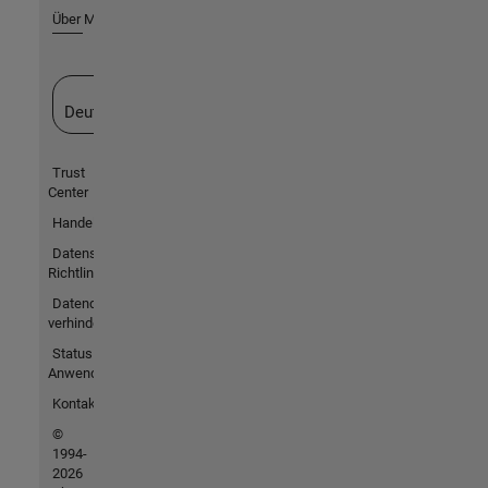
Über MathWorks
Website auswählen
Deutschland
Trust
Center
Handelsmarken
Datenschutz-
Richtlinien
Datendiebstahl
verhindern
Status von
Anwendungen
Kontakt
©
1994-
2026