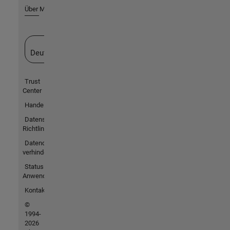
Über MathWorks
Website auswählen
Deutschland
Trust
Center
Handelsmarken
Datenschutz-
Richtlinien
Datendiebstahl
verhindern
Status von
Anwendungen
Kontakt
©
1994-
2026