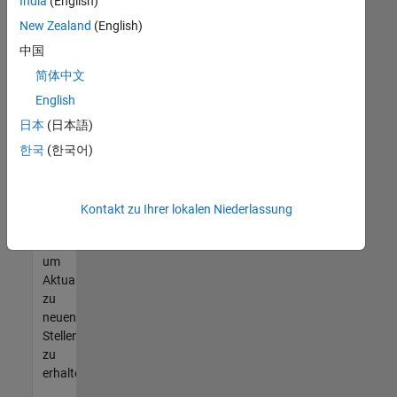
offenen
India
(English)
Stellen
New Zealand
(English)
finden
中国
können,
die
简体中文
Ihren
English
Qualifikationen
日本
(日本語)
entsprechen,
werden
한국
(한국어)
Sie
Mitglied
unseres
Kontakt zu Ihrer lokalen Niederlassung
Talent-
Netzwerks
,
um
Aktualisierungen
zu
neuen
Stellenangeboten
zu
erhalten.