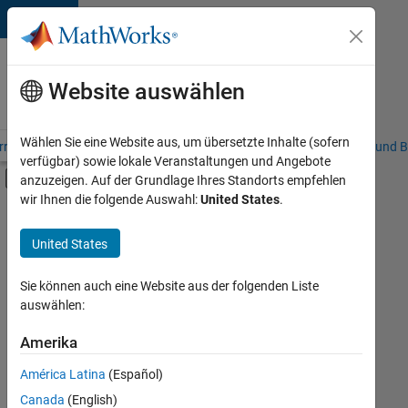
Weiter zum Inhalt
Karriere
bei
Website auswählen
MathWorks
Wählen Sie eine Website aus, um übersetzte Inhalte (sofern
riere – Übersicht
Stellensuche
Niederlassungen
Studierende und B
verfügbar) sowie lokale Veranstaltungen und Angebote
Umschaltung für Off-Canvas-Navigation
anzuzeigen. Auf der Grundlage Ihres Standorts empfehlen
Hauptinhalt
wir Ihnen die folgende Auswahl:
United States
.
FILTER:
Customer Support
United States
+
3
Sales Operations
Marketing Communications
Sie können auch eine Website aus der folgenden Liste
auswählen:
Marketing Services
Amerika
Derzeit
gibt
América Latina
(Español)
es
keine
Canada
(English)