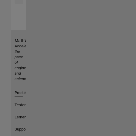
MathWorks
Accelerating
the
pace
of
engineering
and
science
Produkte
Testen oder Kaufen
Lernen
Support