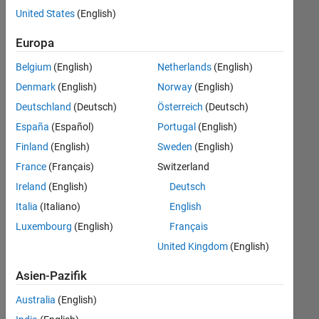
offenen
United States
(English)
Stellen,
die
Europa
Ihren
Suchkriterien
Belgium
(English)
Netherlands
(English)
entsprechen.
Denmark
(English)
Norway
(English)
Sie
Deutschland
(Deutsch)
Österreich
(Deutsch)
können
die
España
(Español)
Portugal
(English)
Suchkriterien
Finland
(English)
Sweden
(English)
weiter
France
(Français)
Switzerland
fassen
oder
Ireland
(English)
Deutsch
alle
Italia
(Italiano)
English
Stellenangebote
Luxembourg
(English)
Français
anzeigen
.
Wenn
United Kingdom
(English)
Sie
Asien-Pazifik
noch
immer
Australia
(English)
keine