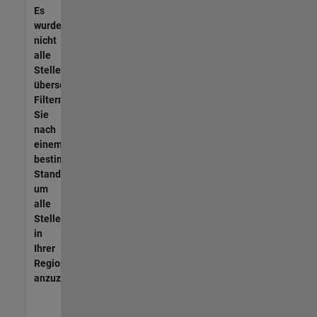
Es
wurden
nicht
alle
Stellen
übersetzt.
Filtern
Sie
nach
einem
bestimmten
Standort,
um
alle
Stellenangebote
in
Ihrer
Region
anzuzeigen.