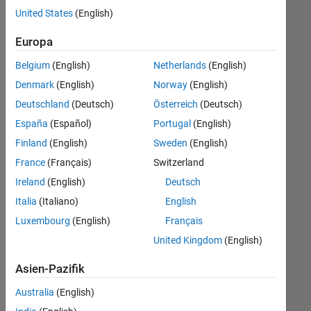
offenen
United States
(English)
Stellen,
die
Europa
Ihren
Suchkriterien
Belgium
(English)
Netherlands
(English)
entsprechen.
Denmark
(English)
Norway
(English)
Sie
Deutschland
(Deutsch)
Österreich
(Deutsch)
können
die
España
(Español)
Portugal
(English)
Suchkriterien
Finland
(English)
Sweden
(English)
weiter
France
(Français)
Switzerland
fassen
oder
Ireland
(English)
Deutsch
alle
Italia
(Italiano)
English
Stellenangebote
Luxembourg
(English)
Français
anzeigen
.
Wenn
United Kingdom
(English)
Sie
Asien-Pazifik
noch
immer
Australia
(English)
keine