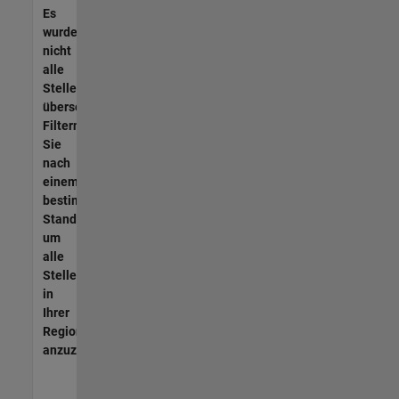
Es
wurden
nicht
alle
Stellen
übersetzt.
Filtern
Sie
nach
einem
bestimmten
Standort,
um
alle
Stellenangebote
in
Ihrer
Region
anzuzeigen.