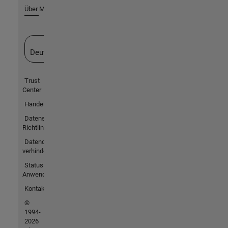
Über MathWorks
Website auswählen
Deutschland
Trust
Center
Handelsmarken
Datenschutz-
Richtlinien
Datendiebstahl
verhindern
Status von
Anwendungen
Kontakt
©
1994-
2026