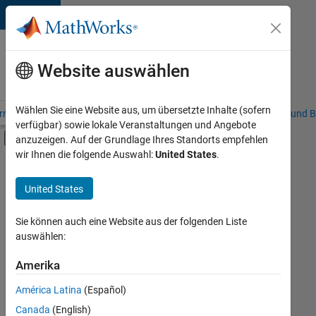
Weiter zum Inhalt
Karriere
bei
Website auswählen
MathWorks
Wählen Sie eine Website aus, um übersetzte Inhalte (sofern
riere – Übersicht
Stellensuche
Niederlassungen
Studierende und B
verfügbar) sowie lokale Veranstaltungen und Angebote
Umschaltung für Off-Canvas-Navigation
anzuzeigen. Auf der Grundlage Ihres Standorts empfehlen
Hauptinhalt
wir Ihnen die folgende Auswahl:
United States
.
FILTER:
Customer Support
United States
+
2
Inside Sales
Legal
Sie können auch eine Website aus der folgenden Liste
auswählen:
Amerika
Derzeit
gibt
América Latina
(Español)
es
keine
Canada
(English)