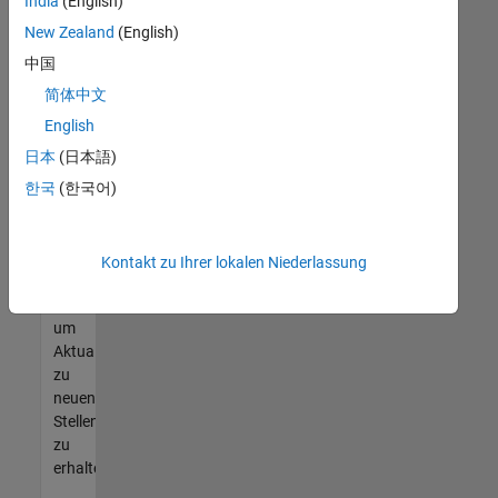
offenen
India
(English)
Stellen
New Zealand
(English)
finden
中国
können,
die
简体中文
Ihren
English
Qualifikationen
日本
(日本語)
entsprechen,
werden
한국
(한국어)
Sie
Mitglied
unseres
Kontakt zu Ihrer lokalen Niederlassung
Talent-
Netzwerks
,
um
Aktualisierungen
zu
neuen
Stellenangeboten
zu
erhalten.