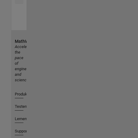
MathWorks
Accelerating
the
pace
of
engineering
and
science
Produkte
Testen oder Kaufen
Lernen
Support