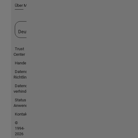
Über MathWorks
Website auswählen
Deutschland
Trust
Center
Handelsmarken
Datenschutz-
Richtlinien
Datendiebstahl
verhindern
Status von
Anwendungen
Kontakt
©
1994-
2026