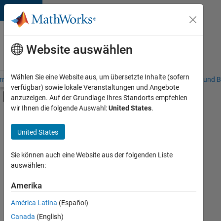
Weiter zum Inhalt
Karriere
bei
Website auswählen
MathWorks
Wählen Sie eine Website aus, um übersetzte Inhalte (sofern
riere – Übersicht
Stellensuche
Niederlassungen
Studierende und B
verfügbar) sowie lokale Veranstaltungen und Angebote
Umschaltung für Off-Canvas-Navigation
anzuzeigen. Auf der Grundlage Ihres Standorts empfehlen
Hauptinhalt
wir Ihnen die folgende Auswahl:
United States
.
FILTER:
Customer Support
United States
+
4
Education Sales
Inside Sales
Sie können auch eine Website aus der folgenden Liste
auswählen:
Sales Operations
Marketing Communications
Amerika
Derzeit
gibt
América Latina
(Español)
es
keine
Canada
(English)