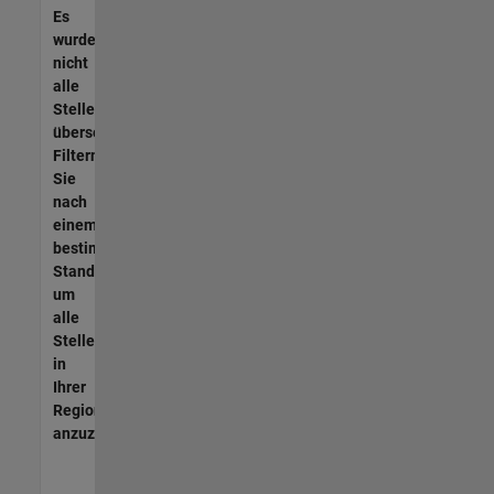
Es
wurden
nicht
alle
Stellen
übersetzt.
Filtern
Sie
nach
einem
bestimmten
Standort,
um
alle
Stellenangebote
in
Ihrer
Region
anzuzeigen.