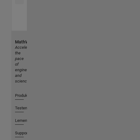
MathWorks
Accelerating
the
pace
of
engineering
and
science
Produkte
Testen oder Kaufen
Lernen
Support