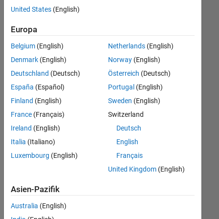
offenen
United States
(English)
Stellen,
die
Europa
Ihren
Suchkriterien
Belgium
(English)
Netherlands
(English)
entsprechen.
Denmark
(English)
Norway
(English)
Sie
Deutschland
(Deutsch)
Österreich
(Deutsch)
können
die
España
(Español)
Portugal
(English)
Suchkriterien
Finland
(English)
Sweden
(English)
weiter
France
(Français)
Switzerland
fassen
oder
Ireland
(English)
Deutsch
alle
Italia
(Italiano)
English
Stellenangebote
Luxembourg
(English)
Français
anzeigen
.
Wenn
United Kingdom
(English)
Sie
Asien-Pazifik
noch
immer
Australia
(English)
keine