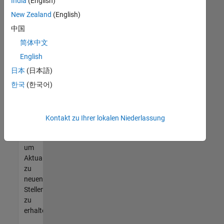
offenen
India
(English)
Stellen
New Zealand
(English)
finden
中国
können,
die
简体中文
Ihren
English
Qualifikationen
日本
(日本語)
entsprechen,
werden
한국
(한국어)
Sie
Mitglied
unseres
Kontakt zu Ihrer lokalen Niederlassung
Talent-
Netzwerks
,
um
Aktualisierungen
zu
neuen
Stellenangeboten
zu
erhalten.