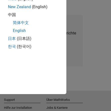
New Zealand
(English)
中国
alent Network beitreten
简体中文
English
Sie personalisierte Stellenangebote, Berichte
日本
(日本語)
und Unternehmensneuigkeiten.
한국
(한국어)
Melden Sie sich noch heute an
Support
Über MathWorks
Hilfe zur Installation
Jobs & Karriere