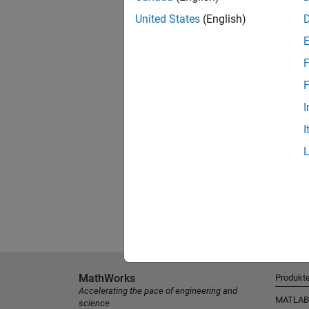
United States
(English)
F
F
I
I
MathWorks
Produkt
Accelerating the pace of engineering and
MATLAB
science