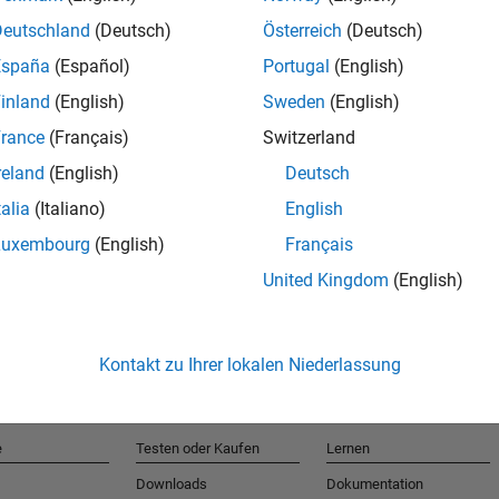
Deutschland
(Deutsch)
Österreich
(Deutsch)
España
(Español)
Portugal
(English)
T
inland
(English)
Sweden
(English)
rance
(Français)
Switzerland
Erhalten 
reland
(English)
Deutsch
talia
(Italiano)
English
Luxembourg
(English)
Français
United Kingdom
(English)
Kontakt zu Ihrer lokalen Niederlassung
e
Testen oder Kaufen
Lernen
Downloads
Dokumentation