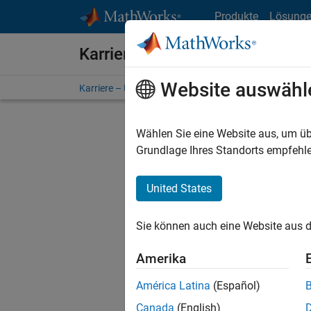
Weiter zum Inhalt
Produkte
Lösung
Karriere bei MathWorks
Website auswähl
Karriere – Übersicht
Stellensuche
Niederlassunge
Wählen Sie eine Website aus, um üb
Grundlage Ihres Standorts empfehle
United States
Derzeit
Sie könn
Sie können auch eine Website aus d
Stellen f
Aktualis
Amerika
Es wurde
América Latina
(Español)
Region a
Canada
(English)