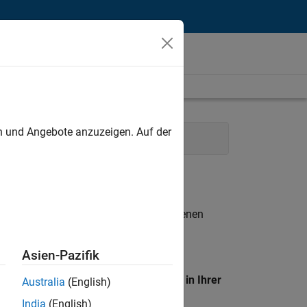
unt
en und Angebote anzuzeigen. Auf der
Sales
n entsprechen.
eigen
. Wenn Sie noch immer keine offenen
 Mitglied unseres
Talent-Netzwerks
, um
Asien-Pazifik
en Standort, um alle Stellenangebote in Ihrer
Australia
(English)
India
(English)