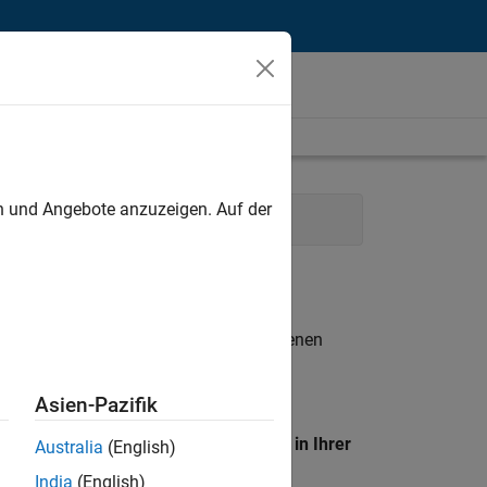
unt
en und Angebote anzuzeigen. Auf der
mmunications
Marketing Services
n entsprechen.
eigen
. Wenn Sie noch immer keine offenen
 Mitglied unseres
Talent-Netzwerks
, um
Asien-Pazifik
en Standort, um alle Stellenangebote in Ihrer
Australia
(English)
India
(English)