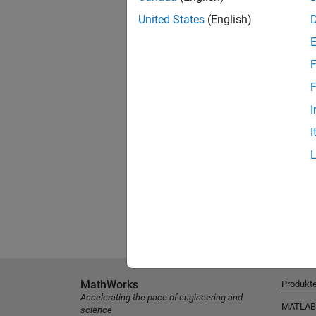
United States
(English)
F
F
I
I
MathWorks
Produkt
Accelerating the pace of engineering and
MATLAB
science