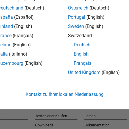
Deutschland
(Deutsch)
Österreich
(Deutsch)
España
(Español)
Portugal
(English)
T
inland
(English)
Sweden
(English)
rance
(Français)
Switzerland
Erhalten 
reland
(English)
Deutsch
talia
(Italiano)
English
Luxembourg
(English)
Français
United Kingdom
(English)
Kontakt zu Ihrer lokalen Niederlassung
e
Testen oder Kaufen
Lernen
Downloads
Dokumentation