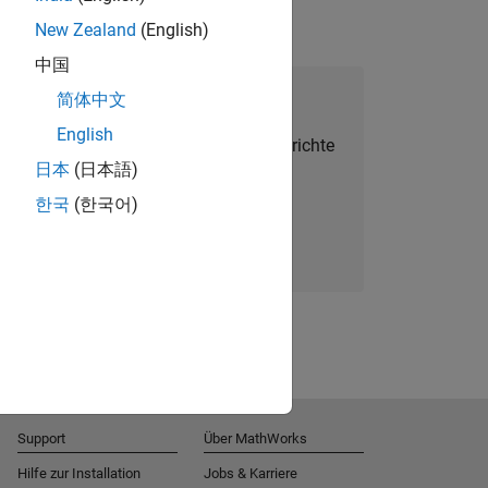
New Zealand
(English)
中国
alent Network beitreten
简体中文
English
Sie personalisierte Stellenangebote, Berichte
日本
(日本語)
und Unternehmensneuigkeiten.
한국
(한국어)
Melden Sie sich noch heute an
Support
Über MathWorks
Hilfe zur Installation
Jobs & Karriere