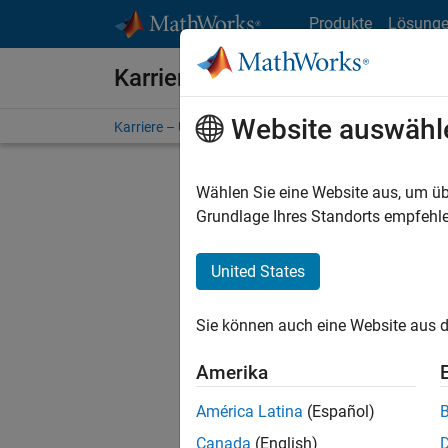
Weiter zum Inhalt
Produkte
Lösung
Karriere bei MathWorks
Website auswähl
Karriere – Übersicht
Stellensuche
Niederlassunge
Wählen Sie eine Website aus, um üb
Grundlage Ihres Standorts empfehle
United States
Derzeit
Sie könn
Sie können auch eine Website aus d
Stellen f
Aktualis
Amerika
Es wurde
América Latina
(Español)
Region a
Canada
(English)