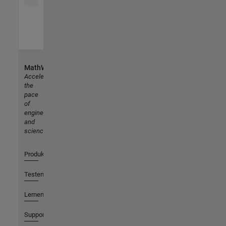
MathWorks
Accelerating
the
pace
of
engineering
and
science
Produkte
Testen oder Kaufen
Lernen
Support