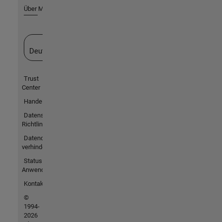
Über MathWorks
Website auswählen
Deutschland
Trust
Center
Handelsmarken
Datenschutz-
Richtlinien
Datendiebstahl
verhindern
Status von
Anwendungen
Kontakt
©
1994-
2026