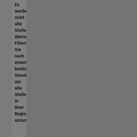
Es
wurden
nicht
alle
Stellen
übersetzt.
Filtern
Sie
nach
einem
bestimmten
Standort,
um
alle
Stellenangebote
in
Ihrer
Region
anzuzeigen.