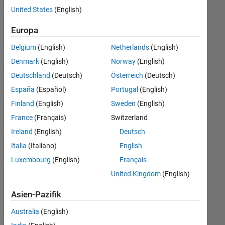
offenen
United States
(English)
Stellen,
die
Europa
Ihren
Suchkriterien
Belgium
(English)
Netherlands
(English)
entsprechen.
Denmark
(English)
Norway
(English)
Sie
Deutschland
(Deutsch)
Österreich
(Deutsch)
können
die
España
(Español)
Portugal
(English)
Suchkriterien
Finland
(English)
Sweden
(English)
weiter
France
(Français)
Switzerland
fassen
oder
Ireland
(English)
Deutsch
alle
Italia
(Italiano)
English
Stellenangebote
Luxembourg
(English)
Français
anzeigen
.
Wenn
United Kingdom
(English)
Sie
Asien-Pazifik
noch
immer
Australia
(English)
keine