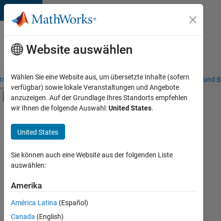
Weiter zum Inhalt
Karriere
bei
Website auswählen
MathWorks
Wählen Sie eine Website aus, um übersetzte Inhalte (sofern
riere – Übersicht
Stellensuche
Niederlassungen
Studierende und B
verfügbar) sowie lokale Veranstaltungen und Angebote
Umschaltung für Off-Canvas-Navigation
anzuzeigen. Auf der Grundlage Ihres Standorts empfehlen
Hauptinhalt
wir Ihnen die folgende Auswahl:
United States
.
FILTER:
Information Technology
United States
+
3
Customer Support
Sales Operations
Sie können auch eine Website aus der folgenden Liste
auswählen:
Marketing Communications
Amerika
Derzeit
gibt
América Latina
(Español)
es
keine
Canada
(English)