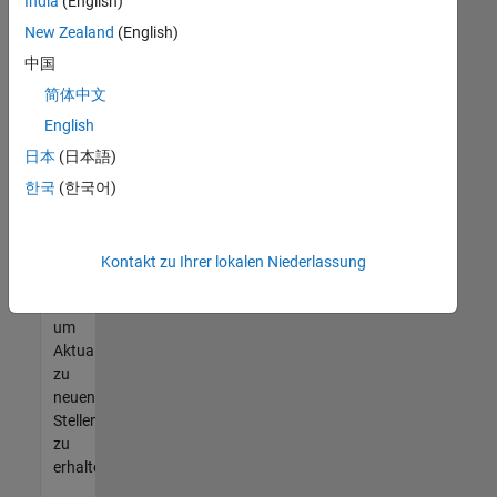
offenen
India
(English)
Stellen
New Zealand
(English)
finden
中国
können,
die
简体中文
Ihren
English
Qualifikationen
日本
(日本語)
entsprechen,
werden
한국
(한국어)
Sie
Mitglied
unseres
Kontakt zu Ihrer lokalen Niederlassung
Talent-
Netzwerks
,
um
Aktualisierungen
zu
neuen
Stellenangeboten
zu
erhalten.