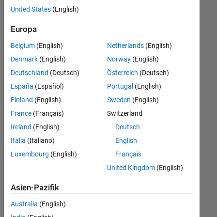
offenen
United States
(English)
Stellen,
die
Europa
Ihren
Suchkriterien
Belgium
(English)
Netherlands
(English)
entsprechen.
Denmark
(English)
Norway
(English)
Sie
Deutschland
(Deutsch)
Österreich
(Deutsch)
können
die
España
(Español)
Portugal
(English)
Suchkriterien
Finland
(English)
Sweden
(English)
weiter
France
(Français)
Switzerland
fassen
oder
Ireland
(English)
Deutsch
alle
Italia
(Italiano)
English
Stellenangebote
Luxembourg
(English)
Français
anzeigen
.
Wenn
United Kingdom
(English)
Sie
Asien-Pazifik
noch
immer
Australia
(English)
keine