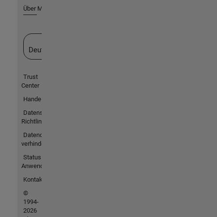
Über MathWorks
Website auswählen
Deutschland
Trust
Center
Handelsmarken
Datenschutz-
Richtlinien
Datendiebstahl
verhindern
Status von
Anwendungen
Kontakt
©
1994-
2026