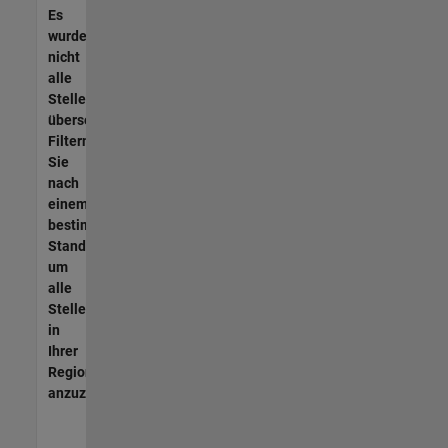
Es
wurden
nicht
alle
Stellen
übersetzt.
Filtern
Sie
nach
einem
bestimmten
Standort,
um
alle
Stellenangebote
in
Ihrer
Region
anzuzeigen.