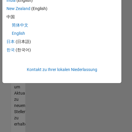
offenen
India
(English)
Stellen
New Zealand
(English)
finden
中国
können,
die
简体中文
Ihren
English
Qualifikationen
日本
(日本語)
entsprechen,
werden
한국
(한국어)
Sie
Mitglied
unseres
Kontakt zu Ihrer lokalen Niederlassung
Talent-
Netzwerks
,
um
Aktualisierungen
zu
neuen
Stellenangeboten
zu
erhalten.