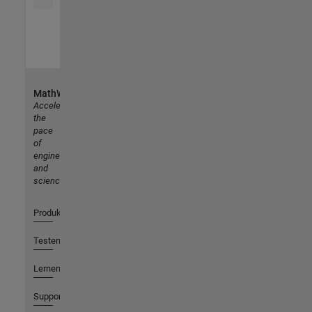
MathWorks
Accelerating
the
pace
of
engineering
and
science
Produkte
Testen oder Kaufen
Lernen
Support