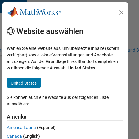
Weiter zum Inhalt
Karriere
bei
Website auswählen
MathWorks
Wählen Sie eine Website aus, um übersetzte Inhalte (sofern
riere – Übersicht
Stellensuche
Niederlassungen
Studierende und B
verfügbar) sowie lokale Veranstaltungen und Angebote
Umschaltung für Off-Canvas-Navigation
anzuzeigen. Auf der Grundlage Ihres Standorts empfehlen
Hauptinhalt
wir Ihnen die folgende Auswahl:
United States
.
FILTER:
Inside Sales
United States
+
2
Marketing Communications
Legal
Sie können auch eine Website aus der folgenden Liste
auswählen:
Amerika
Derzeit
gibt
América Latina
(Español)
es
keine
Canada
(English)