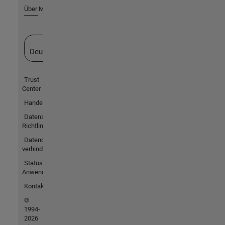
Über MathWorks
Website auswählen
Deutschland
Trust
Center
Handelsmarken
Datenschutz-
Richtlinien
Datendiebstahl
verhindern
Status von
Anwendungen
Kontakt
©
1994-
2026