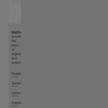
MathWorks
Accelerating
the
pace
of
engineering
and
science
Produkte
Testen oder Kaufen
Lernen
Support