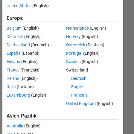
offenen
United States
(English)
Stellen,
die
Europa
Ihren
Suchkriterien
Belgium
(English)
Netherlands
(English)
entsprechen.
Denmark
(English)
Norway
(English)
Sie
Deutschland
(Deutsch)
Österreich
(Deutsch)
können
die
España
(Español)
Portugal
(English)
Suchkriterien
Finland
(English)
Sweden
(English)
weiter
France
(Français)
Switzerland
fassen
oder
Ireland
(English)
Deutsch
alle
Italia
(Italiano)
English
Stellenangebote
Luxembourg
(English)
Français
anzeigen
.
Wenn
United Kingdom
(English)
Sie
Asien-Pazifik
noch
immer
Australia
(English)
keine