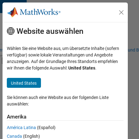
Weiter zum Inhalt
Karriere
bei
Website auswählen
MathWorks
Wählen Sie eine Website aus, um übersetzte Inhalte (sofern
riere – Übersicht
Stellensuche
Niederlassungen
Studierende und B
verfügbar) sowie lokale Veranstaltungen und Angebote
Umschaltung für Off-Canvas-Navigation
anzuzeigen. Auf der Grundlage Ihres Standorts empfehlen
Hauptinhalt
wir Ihnen die folgende Auswahl:
United States
.
FILTER:
Information Technology
United States
+
3
Education Sales
Sales Operations
Sie können auch eine Website aus der folgenden Liste
auswählen:
Marketing Services
Amerika
Derzeit
gibt
América Latina
(Español)
es
keine
Canada
(English)