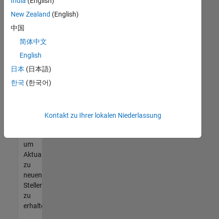
offenen
India
(English)
Stellen
New Zealand
(English)
finden
中国
können,
die
简体中文
Ihren
English
Qualifikationen
日本
(日本語)
entsprechen,
werden
한국
(한국어)
Sie
Mitglied
unseres
Kontakt zu Ihrer lokalen Niederlassung
Talent-
Netzwerks
,
um
Aktualisierungen
zu
neuen
Stellenangeboten
zu
erhalten.