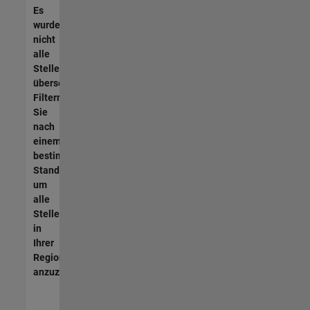
Es
wurden
nicht
alle
Stellen
übersetzt.
Filtern
Sie
nach
einem
bestimmten
Standort,
um
alle
Stellenangebote
in
Ihrer
Region
anzuzeigen.