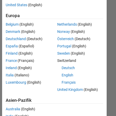
offenen
United States
(English)
Stellen,
die
Europa
Ihren
Suchkriterien
Belgium
(English)
Netherlands
(English)
entsprechen.
Denmark
(English)
Norway
(English)
Sie
Deutschland
(Deutsch)
Österreich
(Deutsch)
können
die
España
(Español)
Portugal
(English)
Suchkriterien
Finland
(English)
Sweden
(English)
weiter
France
(Français)
Switzerland
fassen
oder
Ireland
(English)
Deutsch
alle
Italia
(Italiano)
English
Stellenangebote
Luxembourg
(English)
Français
anzeigen
.
Wenn
United Kingdom
(English)
Sie
Asien-Pazifik
noch
immer
Australia
(English)
keine