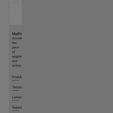
MathWorks
Accelerating
the
pace
of
engineering
and
science
Produkte
Testen oder Kaufen
Lernen
Support