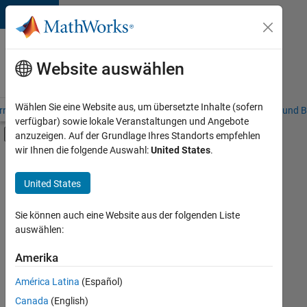
Weiter zum Inhalt
Karriere
bei
Website auswählen
MathWorks
Wählen Sie eine Website aus, um übersetzte Inhalte (sofern
riere – Übersicht
Stellensuche
Niederlassungen
Studierende und B
verfügbar) sowie lokale Veranstaltungen und Angebote
Umschaltung für Off-Canvas-Navigation
anzuzeigen. Auf der Grundlage Ihres Standorts empfehlen
Hauptinhalt
wir Ihnen die folgende Auswahl:
United States
.
FILTER:
Commercial Sales
United States
+
2
Marketing Communications
Human Resources
Sie können auch eine Website aus der folgenden Liste
auswählen:
Amerika
Derzeit
gibt
América Latina
(Español)
es
keine
Canada
(English)