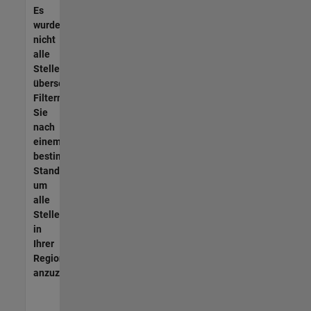
Es
wurden
nicht
alle
Stellen
übersetzt.
Filtern
Sie
nach
einem
bestimmten
Standort,
um
alle
Stellenangebote
in
Ihrer
Region
anzuzeigen.