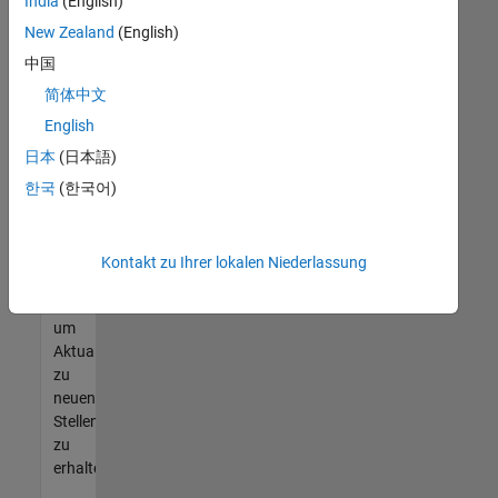
offenen
India
(English)
Stellen
New Zealand
(English)
finden
中国
können,
die
简体中文
Ihren
English
Qualifikationen
日本
(日本語)
entsprechen,
werden
한국
(한국어)
Sie
Mitglied
unseres
Kontakt zu Ihrer lokalen Niederlassung
Talent-
Netzwerks
,
um
Aktualisierungen
zu
neuen
Stellenangeboten
zu
erhalten.