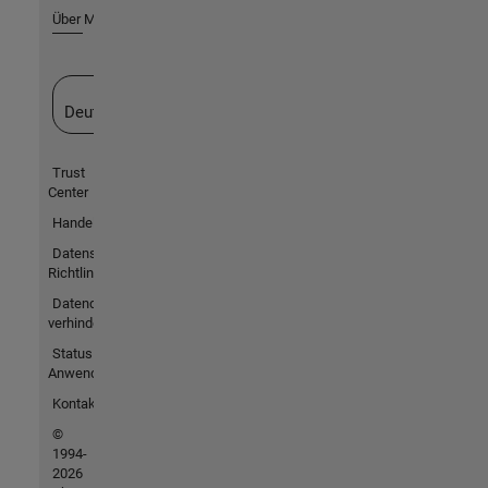
Über MathWorks
Website auswählen
Deutschland
Trust
Center
Handelsmarken
Datenschutz-
Richtlinien
Datendiebstahl
verhindern
Status von
Anwendungen
Kontakt
©
1994-
2026