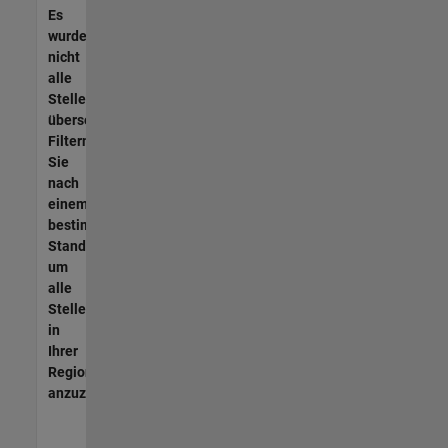
Es
wurden
nicht
alle
Stellen
übersetzt.
Filtern
Sie
nach
einem
bestimmten
Standort,
um
alle
Stellenangebote
in
Ihrer
Region
anzuzeigen.