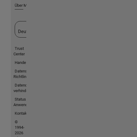
Über MathWorks
Website auswählen
Deutschland
Trust
Center
Handelsmarken
Datenschutz-
Richtlinien
Datendiebstahl
verhindern
Status von
Anwendungen
Kontakt
©
1994-
2026