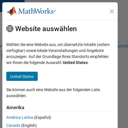
Weiter zum Inhalt
Karriere
bei
Website auswählen
MathWorks
Wählen Sie eine Website aus, um übersetzte Inhalte (sofern
riere – Übersicht
Stellensuche
Niederlassungen
Studierende und B
verfügbar) sowie lokale Veranstaltungen und Angebote
Umschaltung für Off-Canvas-Navigation
anzuzeigen. Auf der Grundlage Ihres Standorts empfehlen
Hauptinhalt
wir Ihnen die folgende Auswahl:
United States
.
FILTER:
Commercial Sales
United States
+
3
Finance and Operations
Human Resources
Sie können auch eine Website aus der folgenden Liste
auswählen:
Legal
Amerika
Derzeit
gibt
América Latina
(Español)
es
keine
Canada
(English)