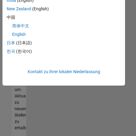
offenen
India
(English)
Stellen
New Zealand
(English)
finden
中国
können,
die
简体中文
Ihren
English
Qualifikationen
日本
(日本語)
entsprechen,
werden
한국
(한국어)
Sie
Mitglied
unseres
Kontakt zu Ihrer lokalen Niederlassung
Talent-
Netzwerks
,
um
Aktualisierungen
zu
neuen
Stellenangeboten
zu
erhalten.