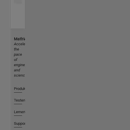
MathWorks
Accelerating
the
pace
of
engineering
and
science
Produkte
Testen oder Kaufen
Lernen
Support