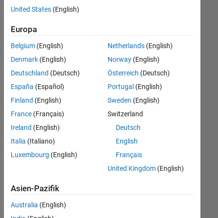
offenen
United States
(English)
Stellen,
die
Europa
Ihren
Suchkriterien
Belgium
(English)
Netherlands
(English)
entsprechen.
Denmark
(English)
Norway
(English)
Sie
Deutschland
(Deutsch)
Österreich
(Deutsch)
können
die
España
(Español)
Portugal
(English)
Suchkriterien
Finland
(English)
Sweden
(English)
weiter
France
(Français)
Switzerland
fassen
oder
Ireland
(English)
Deutsch
alle
Italia
(Italiano)
English
Stellenangebote
Luxembourg
(English)
Français
anzeigen
.
Wenn
United Kingdom
(English)
Sie
Asien-Pazifik
noch
immer
Australia
(English)
keine