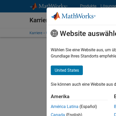
Weiter zum Inhalt
Produkte
Lösung
Karriere bei MathWorks
Website auswähl
Karriere – Übersicht
Stellensuche
Niederlassunge
Wählen Sie eine Website aus, um üb
FILTER:
Grundlage Ihres Standorts empfehle
United States
Derzeit
Sie könn
Sie können auch eine Website aus d
Stellen f
Aktualis
Amerika
Es wurde
América Latina
(Español)
Region a
Canada
(English)