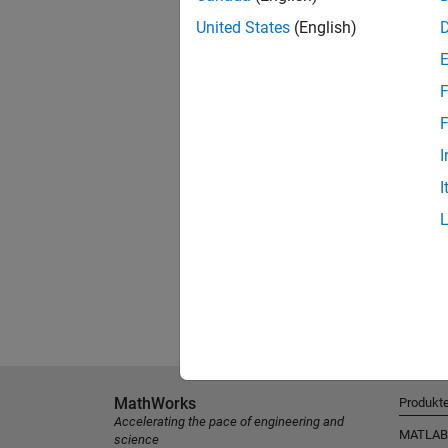
United States
(English)
F
F
I
I
MathWorks
Produkt
Accelerating the pace of engineering and
MATLAB
science