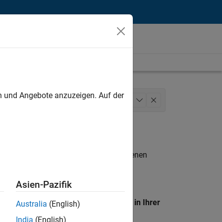
unt
en und Angebote anzuzeigen. Auf der
Marketing Services
+
1
n entsprechen.
eigen
. Wenn Sie noch immer keine offenen
 Mitglied unseres
Talent-Netzwerks
, um
Asien-Pazifik
en Standort, um alle Stellenangebote in Ihrer
Australia
(English)
India
(English)