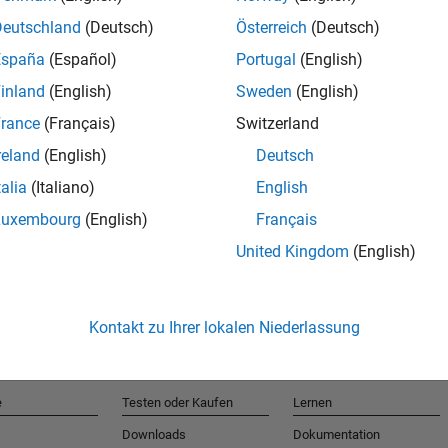
Deutschland
(Deutsch)
Österreich
(Deutsch)
España
(Español)
Portugal
(English)
T
inland
(English)
Sweden
(English)
rance
(Français)
Switzerland
Erhalten 
reland
(English)
Deutsch
talia
(Italiano)
English
Luxembourg
(English)
Français
United Kingdom
(English)
Kontakt zu Ihrer lokalen Niederlassung
e
Testen oder Kaufen
Lernen
Downloads
Dokumentation