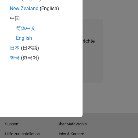
New Zealand
(English)
中国
alent Network beitreten
简体中文
English
Sie personalisierte Stellenangebote, Berichte
日本
(日本語)
und Unternehmensneuigkeiten.
한국
(한국어)
Melden Sie sich noch heute an
Support
Über MathWorks
Hilfe zur Installation
Jobs & Karriere