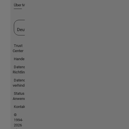
Über MathWorks
Website auswählen
Deutschland
Trust
Center
Handelsmarken
Datenschutz-
Richtlinien
Datendiebstahl
verhindern
Status von
Anwendungen
Kontakt
©
1994-
2026