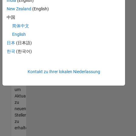
offenen
India
(English)
Stellen
New Zealand
(English)
finden
中国
können,
die
简体中文
Ihren
English
Qualifikationen
日本
(日本語)
entsprechen,
werden
한국
(한국어)
Sie
Mitglied
unseres
Kontakt zu Ihrer lokalen Niederlassung
Talent-
Netzwerks
,
um
Aktualisierungen
zu
neuen
Stellenangeboten
zu
erhalten.