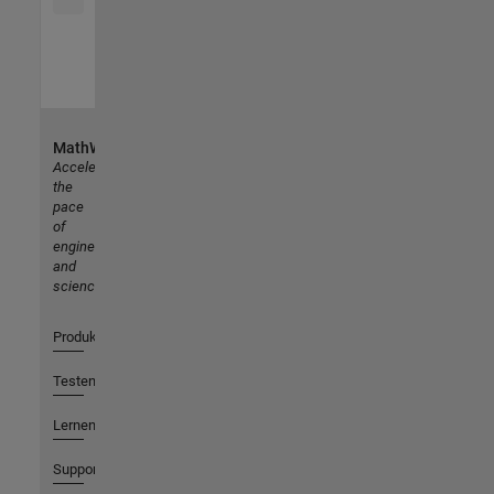
MathWorks
Accelerating
the
pace
of
engineering
and
science
Produkte
Testen oder Kaufen
Lernen
Support