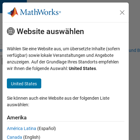
Weiter zum Inhalt
Karriere
bei
Website auswählen
MathWorks
Wählen Sie eine Website aus, um übersetzte Inhalte (sofern
riere – Übersicht
Stellensuche
Niederlassungen
Studierende und B
verfügbar) sowie lokale Veranstaltungen und Angebote
Umschaltung für Off-Canvas-Navigation
anzuzeigen. Auf der Grundlage Ihres Standorts empfehlen
Hauptinhalt
wir Ihnen die folgende Auswahl:
United States
.
FILTER:
Information Technology
United States
+
2
Commercial Sales
Finance and Operations
Sie können auch eine Website aus der folgenden Liste
auswählen:
Amerika
Derzeit
gibt
América Latina
(Español)
es
keine
Canada
(English)