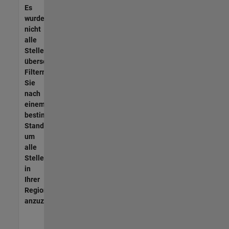
Es
wurden
nicht
alle
Stellen
übersetzt.
Filtern
Sie
nach
einem
bestimmten
Standort,
um
alle
Stellenangebote
in
Ihrer
Region
anzuzeigen.