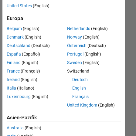
offenen
United States
(English)
Stellen,
die
Europa
Ihren
Suchkriterien
Belgium
(English)
Netherlands
(English)
entsprechen.
Denmark
(English)
Norway
(English)
Sie
Deutschland
(Deutsch)
Österreich
(Deutsch)
können
die
España
(Español)
Portugal
(English)
Suchkriterien
Finland
(English)
Sweden
(English)
weiter
France
(Français)
Switzerland
fassen
oder
Ireland
(English)
Deutsch
alle
Italia
(Italiano)
English
Stellenangebote
Luxembourg
(English)
Français
anzeigen
.
Wenn
United Kingdom
(English)
Sie
Asien-Pazifik
noch
immer
Australia
(English)
keine