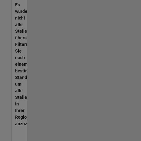
Es
wurden
nicht
alle
Stellen
übersetzt.
Filtern
Sie
nach
einem
bestimmten
Standort,
um
alle
Stellenangebote
in
Ihrer
Region
anzuzeigen.