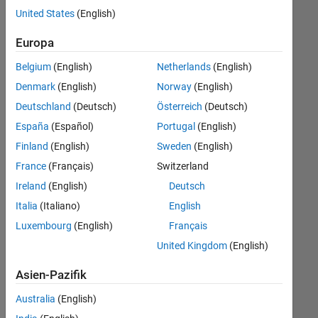
offenen
United States
(English)
Stellen,
die
Europa
Ihren
Suchkriterien
Belgium
(English)
Netherlands
(English)
entsprechen.
Denmark
(English)
Norway
(English)
Sie
Deutschland
(Deutsch)
Österreich
(Deutsch)
können
die
España
(Español)
Portugal
(English)
Suchkriterien
Finland
(English)
Sweden
(English)
weiter
France
(Français)
Switzerland
fassen
oder
Ireland
(English)
Deutsch
alle
Italia
(Italiano)
English
Stellenangebote
Luxembourg
(English)
Français
anzeigen
.
Wenn
United Kingdom
(English)
Sie
Asien-Pazifik
noch
immer
Australia
(English)
keine