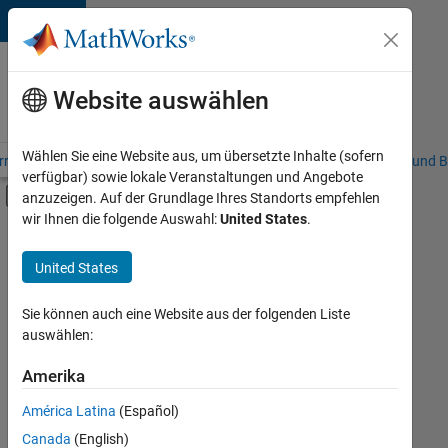
Weiter zum Inhalt
Karriere
bei
Website auswählen
MathWorks
Wählen Sie eine Website aus, um übersetzte Inhalte (sofern
riere – Übersicht
Stellensuche
Niederlassungen
Studierende und B
verfügbar) sowie lokale Veranstaltungen und Angebote
Umschaltung für Off-Canvas-Navigation
anzuzeigen. Auf der Grundlage Ihres Standorts empfehlen
Hauptinhalt
wir Ihnen die folgende Auswahl:
United States
.
FILTER:
Commercial Sales
United States
+
2
Customer Support
Marketing Communications
Sie können auch eine Website aus der folgenden Liste
auswählen:
Amerika
Derzeit
gibt
América Latina
(Español)
es
keine
Canada
(English)