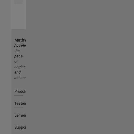
MathWorks
Accelerating
the
pace
of
engineering
and
science
Produkte
Testen oder Kaufen
Lernen
Support