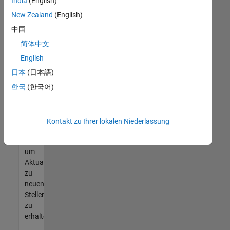
offenen
India
(English)
Stellen
New Zealand
(English)
finden
中国
können,
die
简体中文
Ihren
English
Qualifikationen
日本
(日本語)
entsprechen,
werden
한국
(한국어)
Sie
Mitglied
unseres
Kontakt zu Ihrer lokalen Niederlassung
Talent-
Netzwerks
,
um
Aktualisierungen
zu
neuen
Stellenangeboten
zu
erhalten.