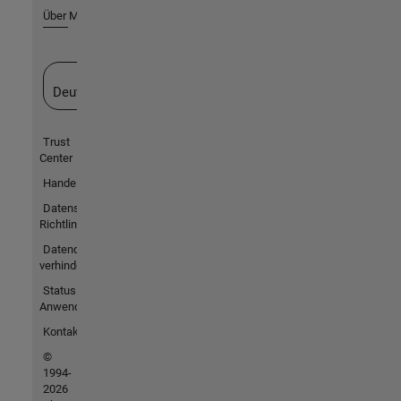
Über MathWorks
Website auswählen
Deutschland
Trust
Center
Handelsmarken
Datenschutz-
Richtlinien
Datendiebstahl
verhindern
Status von
Anwendungen
Kontakt
©
1994-
2026