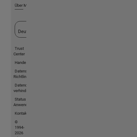
Über MathWorks
Website auswählen
Deutschland
Trust
Center
Handelsmarken
Datenschutz-
Richtlinien
Datendiebstahl
verhindern
Status von
Anwendungen
Kontakt
©
1994-
2026