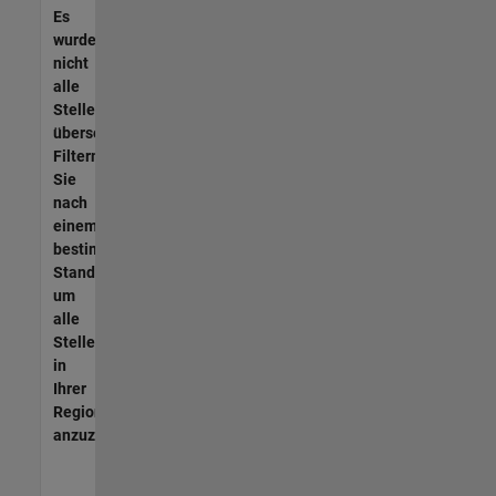
Es
wurden
nicht
alle
Stellen
übersetzt.
Filtern
Sie
nach
einem
bestimmten
Standort,
um
alle
Stellenangebote
in
Ihrer
Region
anzuzeigen.