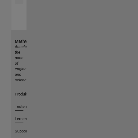
MathWorks
Accelerating
the
pace
of
engineering
and
science
Produkte
Testen oder Kaufen
Lernen
Support