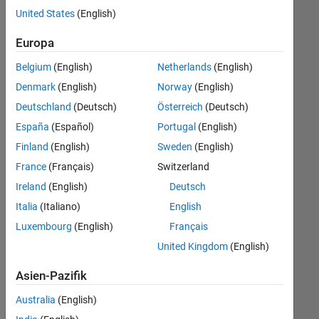
offenen
United States
(English)
Stellen,
die
Europa
Ihren
Suchkriterien
Belgium
(English)
Netherlands
(English)
entsprechen.
Denmark
(English)
Norway
(English)
Sie
Deutschland
(Deutsch)
Österreich
(Deutsch)
können
die
España
(Español)
Portugal
(English)
Suchkriterien
Finland
(English)
Sweden
(English)
weiter
France
(Français)
Switzerland
fassen
oder
Ireland
(English)
Deutsch
alle
Italia
(Italiano)
English
Stellenangebote
Luxembourg
(English)
Français
anzeigen
.
Wenn
United Kingdom
(English)
Sie
Asien-Pazifik
noch
immer
Australia
(English)
keine