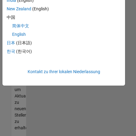
offenen
India
(English)
Stellen
New Zealand
(English)
finden
中国
können,
die
简体中文
Ihren
English
Qualifikationen
日本
(日本語)
entsprechen,
werden
한국
(한국어)
Sie
Mitglied
unseres
Kontakt zu Ihrer lokalen Niederlassung
Talent-
Netzwerks
,
um
Aktualisierungen
zu
neuen
Stellenangeboten
zu
erhalten.