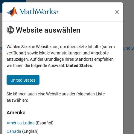
Weiter zum Inhalt
Karriere
bei
Website auswählen
MathWorks
Wählen Sie eine Website aus, um übersetzte Inhalte (sofern
riere – Übersicht
Stellensuche
Niederlassungen
Studierende und B
verfügbar) sowie lokale Veranstaltungen und Angebote
Umschaltung für Off-Canvas-Navigation
anzuzeigen. Auf der Grundlage Ihres Standorts empfehlen
Hauptinhalt
wir Ihnen die folgende Auswahl:
United States
.
FILTER:
Commercial Sales
United States
+
3
Education Sales
Human Resources
Sie können auch eine Website aus der folgenden Liste
auswählen:
Legal
Amerika
Derzeit
gibt
América Latina
(Español)
es
keine
Canada
(English)