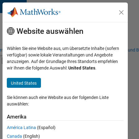
Weiter zum Inhalt
Karriere
bei
Website auswählen
MathWorks
Wählen Sie eine Website aus, um übersetzte Inhalte (sofern
riere – Übersicht
Stellensuche
Niederlassungen
Studierende und B
verfügbar) sowie lokale Veranstaltungen und Angebote
Umschaltung für Off-Canvas-Navigation
anzuzeigen. Auf der Grundlage Ihres Standorts empfehlen
Hauptinhalt
wir Ihnen die folgende Auswahl:
United States
.
FILTER:
Commercial Sales
United States
+
2
Education Sales
Marketing Services
Sie können auch eine Website aus der folgenden Liste
auswählen:
Amerika
Derzeit
gibt
América Latina
(Español)
es
keine
Canada
(English)