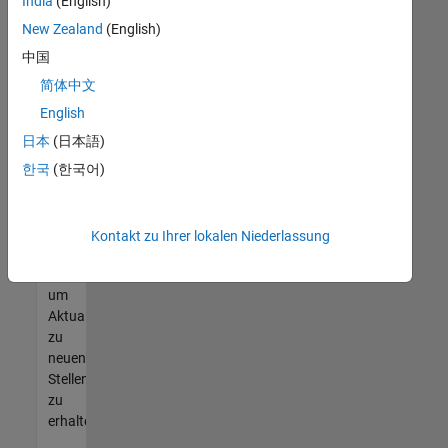
offenen
India
(English)
Stellen
New Zealand
(English)
finden
中国
können,
die
简体中文
Ihren
English
Qualifikationen
日本
(日本語)
entsprechen,
werden
한국
(한국어)
Sie
Mitglied
unseres
Kontakt zu Ihrer lokalen Niederlassung
Talent-
Netzwerks
,
um
Aktualisierungen
zu
neuen
Stellenangeboten
zu
erhalten.