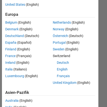
offenen
United States
(English)
Stellen,
die
Europa
Ihren
Suchkriterien
Belgium
(English)
Netherlands
(English)
entsprechen.
Denmark
(English)
Norway
(English)
Sie
Deutschland
(Deutsch)
Österreich
(Deutsch)
können
die
España
(Español)
Portugal
(English)
Suchkriterien
Finland
(English)
Sweden
(English)
weiter
France
(Français)
Switzerland
fassen
oder
Ireland
(English)
Deutsch
alle
Italia
(Italiano)
English
Stellenangebote
Luxembourg
(English)
Français
anzeigen
.
Wenn
United Kingdom
(English)
Sie
Asien-Pazifik
noch
immer
Australia
(English)
keine