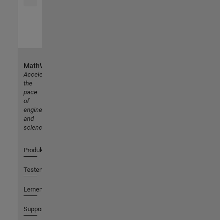
MathWorks
Accelerating
the
pace
of
engineering
and
science
Produkte
Testen oder Kaufen
Lernen
Support