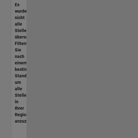
Es
wurden
nicht
alle
Stellen
übersetzt.
Filtern
Sie
nach
einem
bestimmten
Standort,
um
alle
Stellenangebote
in
Ihrer
Region
anzuzeigen.