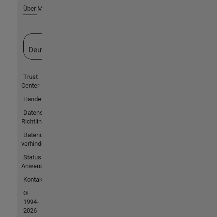
Über MathWorks
Website auswählen
Deutschland
Trust
Center
Handelsmarken
Datenschutz-
Richtlinien
Datendiebstahl
verhindern
Status von
Anwendungen
Kontakt
©
1994-
2026