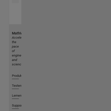
MathWorks
Accelerating
the
pace
of
engineering
and
science
Produkte
Testen oder Kaufen
Lernen
Support