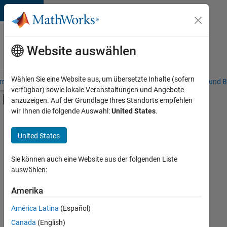
Weiter zum Inhalt
Karriere
bei
Website auswählen
MathWorks
Wählen Sie eine Website aus, um übersetzte Inhalte (sofern
riere – Übersicht
Stellensuche
Niederlassungen
Studierende und B
verfügbar) sowie lokale Veranstaltungen und Angebote
Umschaltung für Off-Canvas-Navigation
anzuzeigen. Auf der Grundlage Ihres Standorts empfehlen
Hauptinhalt
wir Ihnen die folgende Auswahl:
United States
.
FILTER:
Commercial Sales
United States
+
2
Education Sales
Inside Sales
Sie können auch eine Website aus der folgenden Liste
auswählen:
Amerika
Derzeit
gibt
América Latina
(Español)
es
keine
Canada
(English)