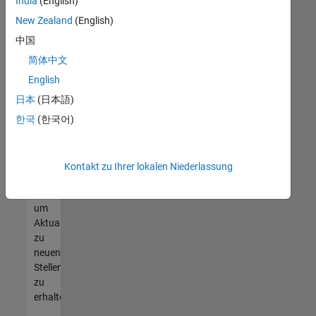
offenen
India
(English)
Stellen
New Zealand
(English)
finden
中国
können,
die
简体中文
Ihren
English
Qualifikationen
日本
(日本語)
entsprechen,
werden
한국
(한국어)
Sie
Mitglied
unseres
Kontakt zu Ihrer lokalen Niederlassung
Talent-
Netzwerks
,
um
Aktualisierungen
zu
neuen
Stellenangeboten
zu
erhalten.