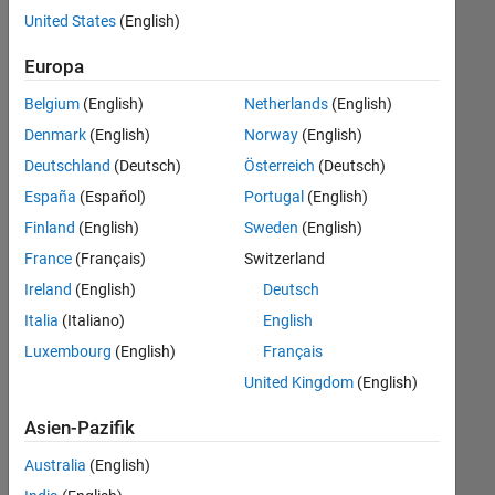
offenen
United States
(English)
Stellen,
die
Europa
Ihren
Suchkriterien
Belgium
(English)
Netherlands
(English)
entsprechen.
Denmark
(English)
Norway
(English)
Sie
Deutschland
(Deutsch)
Österreich
(Deutsch)
können
die
España
(Español)
Portugal
(English)
Suchkriterien
Finland
(English)
Sweden
(English)
weiter
France
(Français)
Switzerland
fassen
oder
Ireland
(English)
Deutsch
alle
Italia
(Italiano)
English
Stellenangebote
Luxembourg
(English)
Français
anzeigen
.
Wenn
United Kingdom
(English)
Sie
Asien-Pazifik
noch
immer
Australia
(English)
keine