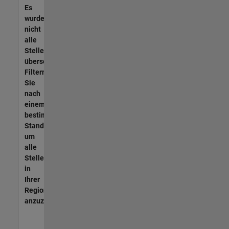
Es
wurden
nicht
alle
Stellen
übersetzt.
Filtern
Sie
nach
einem
bestimmten
Standort,
um
alle
Stellenangebote
in
Ihrer
Region
anzuzeigen.