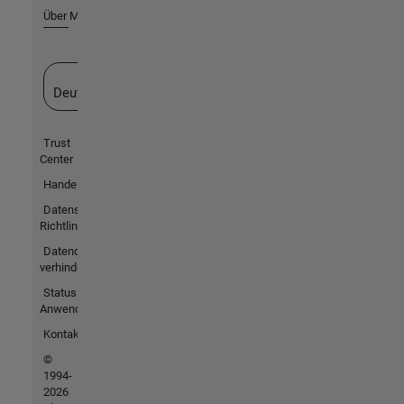
Über MathWorks
Website auswählen
Deutschland
Trust
Center
Handelsmarken
Datenschutz-
Richtlinien
Datendiebstahl
verhindern
Status von
Anwendungen
Kontakt
©
1994-
2026