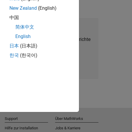
New Zealand
(English)
中国
alent Network beitreten
简体中文
English
Sie personalisierte Stellenangebote, Berichte
日本
(日本語)
und Unternehmensneuigkeiten.
한국
(한국어)
Melden Sie sich noch heute an
Support
Über MathWorks
Hilfe zur Installation
Jobs & Karriere