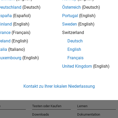
Deutschland
(Deutsch)
Österreich
(Deutsch)
España
(Español)
Portugal
(English)
T
inland
(English)
Sweden
(English)
rance
(Français)
Switzerland
Erhalten 
reland
(English)
Deutsch
talia
(Italiano)
English
Luxembourg
(English)
Français
United Kingdom
(English)
Kontakt zu Ihrer lokalen Niederlassung
e
Testen oder Kaufen
Lernen
Downloads
Dokumentation