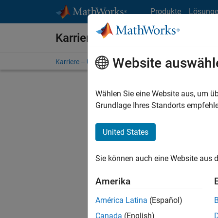
Weiter zum Inhalt
Produkte
Lösung
Karriere bei MathWorks
Website auswähl
Karriere – Übersicht
Stellensuche
Niederlassunge
Wählen Sie eine Website aus, um üb
Grundlage Ihres Standorts empfehle
United States
Derzeit
Sie könn
Sie können auch eine Website aus d
Stellen f
Aktualis
Amerika
Es wurde
América Latina
(Español)
Region a
Canada
(English)