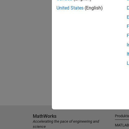
United States
(English)
F
F
I
I
MathWorks
Produkt
Accelerating the pace of engineering and
MATLAB
science