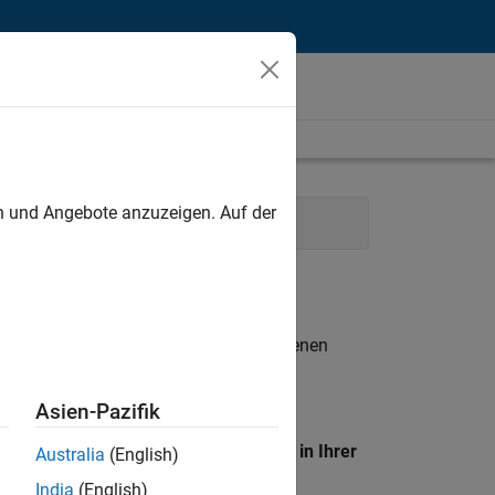
unt
en und Angebote anzuzeigen. Auf der
keting Services
Legal
n entsprechen.
eigen
. Wenn Sie noch immer keine offenen
 Mitglied unseres
Talent-Netzwerks
, um
Asien-Pazifik
en Standort, um alle Stellenangebote in Ihrer
Australia
(English)
India
(English)