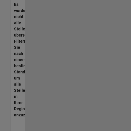
Es
wurden
nicht
alle
Stellen
übersetzt.
Filtern
Sie
nach
einem
bestimmten
Standort,
um
alle
Stellenangebote
in
Ihrer
Region
anzuzeigen.