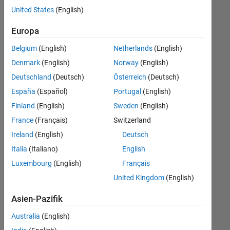
offenen
United States
(English)
Stellen,
die
Europa
Ihren
Suchkriterien
Belgium
(English)
Netherlands
(English)
entsprechen.
Denmark
(English)
Norway
(English)
Sie
Deutschland
(Deutsch)
Österreich
(Deutsch)
können
die
España
(Español)
Portugal
(English)
Suchkriterien
Finland
(English)
Sweden
(English)
weiter
France
(Français)
Switzerland
fassen
oder
Ireland
(English)
Deutsch
alle
Italia
(Italiano)
English
Stellenangebote
Luxembourg
(English)
Français
anzeigen
.
Wenn
United Kingdom
(English)
Sie
Asien-Pazifik
noch
immer
Australia
(English)
keine