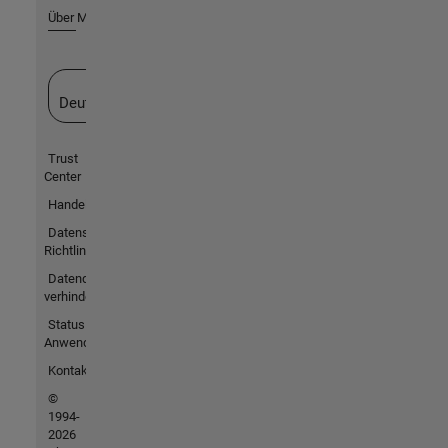
Über MathWorks
Website auswählen
Deutschland
Trust
Center
Handelsmarken
Datenschutz-
Richtlinien
Datendiebstahl
verhindern
Status von
Anwendungen
Kontakt
©
1994-
2026