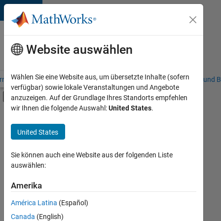
Weiter zum Inhalt
Karriere
bei
Website auswählen
MathWorks
Wählen Sie eine Website aus, um übersetzte Inhalte (sofern
riere – Übersicht
Stellensuche
Niederlassungen
Studierende und B
verfügbar) sowie lokale Veranstaltungen und Angebote
Umschaltung für Off-Canvas-Navigation
anzuzeigen. Auf der Grundlage Ihres Standorts empfehlen
Hauptinhalt
wir Ihnen die folgende Auswahl:
United States
.
FILTER:
Marketing Communications
United States
+
2
Human Resources
Legal
Sie können auch eine Website aus der folgenden Liste
auswählen:
Amerika
Derzeit
gibt
América Latina
(Español)
es
keine
Canada
(English)