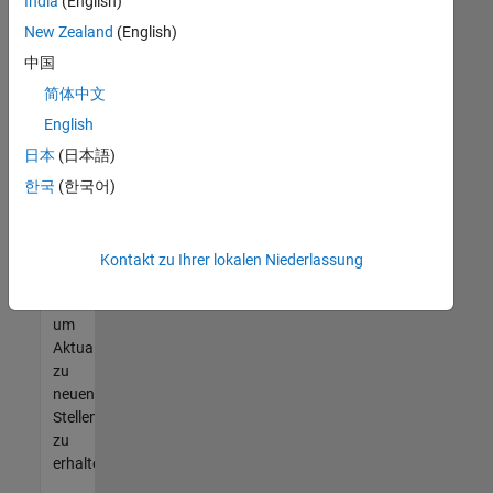
offenen
India
(English)
Stellen
New Zealand
(English)
finden
中国
können,
die
简体中文
Ihren
English
Qualifikationen
日本
(日本語)
entsprechen,
werden
한국
(한국어)
Sie
Mitglied
unseres
Kontakt zu Ihrer lokalen Niederlassung
Talent-
Netzwerks
,
um
Aktualisierungen
zu
neuen
Stellenangeboten
zu
erhalten.