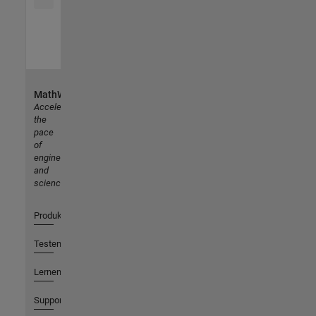
MathWorks
Accelerating
the
pace
of
engineering
and
science
Produkte
Testen oder Kaufen
Lernen
Support